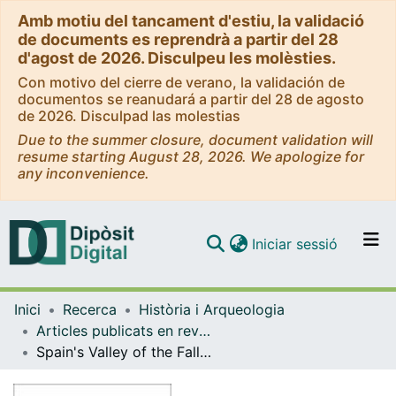
Amb motiu del tancament d'estiu, la validació
de documents es reprendrà a partir del 28
d'agost de 2026. Disculpeu les molèsties.
Con motivo del cierre de verano, la validación de
documentos se reanudará a partir del 28 de agosto
de 2026. Disculpad las molestias
Due to the summer closure, document validation will
resume starting August 28, 2026. We apologize for
any inconvenience.
(current)
Iniciar sessió
Comunitats i col·leccions
Inici
Recerca
Història i Arqueologia
Navega per tot el DD
Articles publicats en revistes (Història i Arqueologia)
Com publicar
Spain's Valley of the Fallen, Where Human Remains Disappear: A Funerary Monument for a Dictator
Contacte