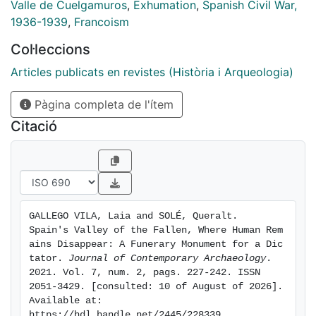
and losers. This served as the foundation for the
Valle de Cuelgamuros
,
Exhumation
,
Spanish Civil War,
necropolitical legitimacy of the Franco regime.
1936-1939
,
Francoism
Col·leccions
Articles publicats en revistes (Història i Arqueologia)
Pàgina completa de l'ítem
Citació
GALLEGO VILA, Laia and SOLÉ, Queralt. 
Spain's Valley of the Fallen, Where Human Rem
ains Disappear: A Funerary Monument for a Dic
tator. 
Journal of Contemporary Archaeology
. 
2021. Vol. 7, num. 2, pags. 227-242. ISSN 
2051-3429. [consulted: 10 of August of 2026]. 
Available at: 
https://hdl.handle.net/2445/228339