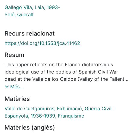
Gallego Vila, Laia, 1993-
Solé, Queralt
Recurs relacionat
https://doi.org/10.1558/jca.41462
Resum
This paper reflects on the Franco dictatorship's
ideological use of the bodies of Spanish Civil War
dead at the Valle de los Caídos (Valley of the Fallen)
monument near Madrid. It examines how from 1958
Més...
onwards human remains were exhumed from
Matèries
cemeteries and mass graves across Spain and
reinterred at the site, and it argues that, much like the
Valle de Cuelgamuros
,
Exhumació
,
Guerra Civil
setting and architecture of the memorial complex
Espanyola, 1936-1939
,
Franquisme
itself, they were used politically to make a distinction
Matèries (anglès)
in Spain's national memory between the war's winners