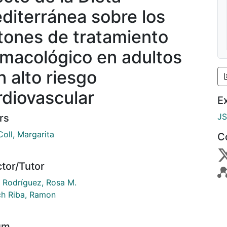
diterránea sobre los
tones de tratamiento
rmacológico en adultos
n alto riesgo
rdiovascular
E
J
rs
oll, Margarita
C
ctor/Tutor
 Rodríguez, Rosa M.
ch Riba, Ramon
um