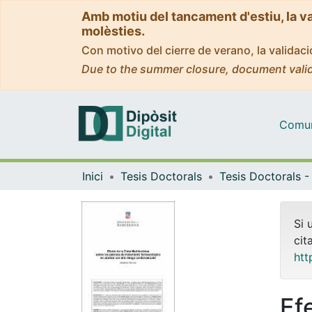
Amb motiu del tancament d'estiu, la v
molèsties.
Con motivo del cierre de verano, la valida
Due to the summer closure, document valid
Comuni
Inici
Tesis Doctorals
Si 
cit
htt
Ef