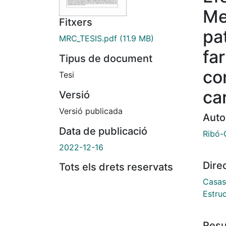
Me
Fitxers
pa
MRC_TESIS.pdf
(11.9 MB)
fa
Tipus de document
co
Tesi
ca
Versió
Versió publicada
Auto
Data de publicació
Ribó-C
2022-12-16
Dire
Tots els drets reservats
Casas
Estru
Res