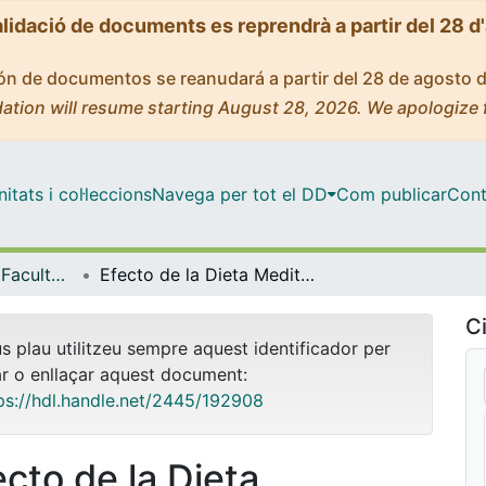
alidació de documents es reprendrà a partir del 28 d
ción de documentos se reanudará a partir del 28 de agosto 
ation will resume starting August 28, 2026. We apologize 
tats i col·leccions
Navega per tot el DD
Com publicar
Cont
Tesis Doctorals - Facultat - Farmàcia i Ciències de l'Alimentació
Efecto de la Dieta Mediterránea sobre los patones de tratamiento farmacológico en adultos con alto riesgo cardiovascular
Ci
us plau utilitzeu sempre aquest identificador per
ar o enllaçar aquest document:
ps://hdl.handle.net/2445/192908
ecto de la Dieta