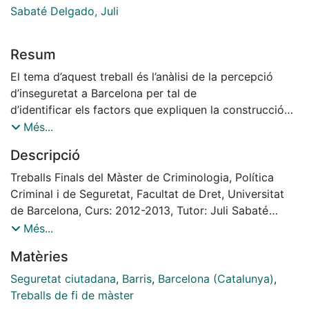
Sabaté Delgado, Juli
Resum
El tema d’aquest treball és l’anàlisi de la percepció
d’inseguretat a Barcelona per tal de
d’identificar els factors que expliquen la construcció
de la inseguretat tenint en compte tant
Més...
els aspectes individuals com els de l’entorn físic, social
Descripció
i convivencial dels barris. L’anàlisi es
concreta en l’any 2011 per tal d’afrontar un altre punt
Treballs Finals del Màster de Criminologia, Política
important de la investigació, que és
Criminal i de Seguretat, Facultat de Dret, Universitat
considerar quines variables han pres una rellevància
de Barcelona, Curs: 2012-2013, Tutor: Juli Sabaté
especial en la inseguretat en un
Delgado
Més...
moment de crisi econòmica i social com l’actual.
Matèries
Seguretat ciutadana
,
Barris
,
Barcelona (Catalunya)
,
Treballs de fi de màster