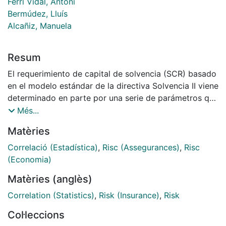
Ferri Vidal, Antoni
Bermúdez, Lluís
Alcañiz, Manuela
Resum
El requerimiento de capital de solvencia (SCR) basado
en el modelo estándar de la directiva Solvencia II viene
determinado en parte por una serie de parámetros que
la propia directiva establece. Algunos de estos
Més...
parámetros son los valores que definen la matriz de
Matèries
correlaciones entre líneas de negocio. Este trabajo
muestra una estimación del requerimiento de capital
Correlació (Estadística)
,
Risc (Assegurances)
,
Risc
correspondiente al riesgo de suscripción no vida para
(Economia)
el ejercicio 2010 para el conjunto del mercado español
Matèries (anglès)
asegurador no vida y un análisis de sensibilidad del
SCR correspondiente al riesgo de suscripción en el
Correlation (Statistics)
,
Risk (Insurance)
,
Risk
negocio de no vida frente a cambios en la matriz de
Col·leccions
correlaciones entre líneas de negocio.