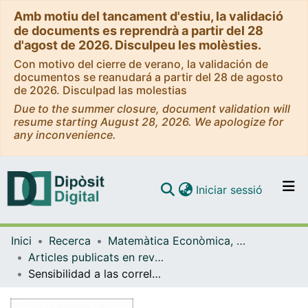
Amb motiu del tancament d'estiu, la validació
de documents es reprendrà a partir del 28
d'agost de 2026. Disculpeu les molèsties.
Con motivo del cierre de verano, la validación de
documentos se reanudará a partir del 28 de agosto
de 2026. Disculpad las molestias
Due to the summer closure, document validation will
resume starting August 28, 2026. We apologize for
any inconvenience.
(current)
Iniciar sessió
Comunitats i col·leccions
Inici
Recerca
Matemàtica Econòmica, Financera i Actuarial
Navega per tot el DD
Articles publicats en revistes (Matemàtica Econòmica, Financera i Actuarial)
Com publicar
Sensibilidad a las correlaciones entre líneas de negocio del SCR del módulo de suscripción no vida basado en la fórmula estándar
Contacte