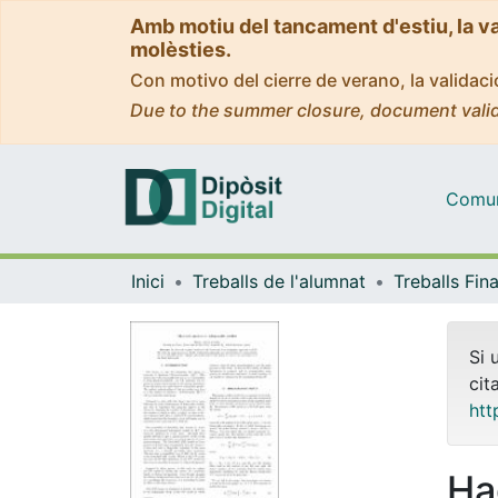
Amb motiu del tancament d'estiu, la v
molèsties.
Con motivo del cierre de verano, la valida
Due to the summer closure, document valid
Comuni
Inici
Treballs de l'alumnat
Si 
cit
htt
Ha