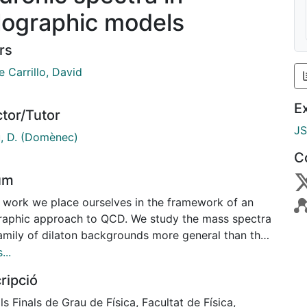
lographic models
rs
 Carrillo, David
E
ctor/Tutor
J
u, D. (Domènec)
C
um
is work we place ourselves in the framework of an
raphic approach to QCD. We study the mass spectra
family of dilaton backgrounds more general than the
solvable one in a Soft-Wall model. Taking a
...
ular limit of this family we recover the mass spectra
ripció
e Hard-Wall model.
ls Finals de Grau de Física, Facultat de Física,