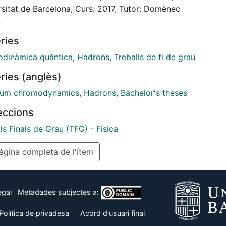
rsitat de Barcelona, Curs: 2017, Tutor: Domènec
u
ries
dinàmica quàntica
,
Hadrons
,
Treballs de fi de grau
ries (anglès)
tum chromodynamics
,
Hadrons
,
Bachelor's theses
leccions
ls Finals de Grau (TFG) - Física
gina completa de l'ítem
egal
Metadades subjectes a:
Política de privadesa
Acord d'usuari final