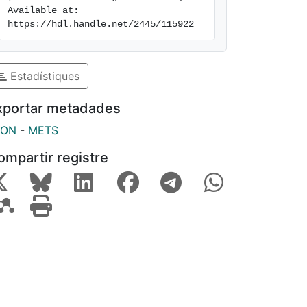
Available at: 
https://hdl.handle.net/2445/115922
Estadístiques
xportar metadades
SON
-
METS
ompartir registre