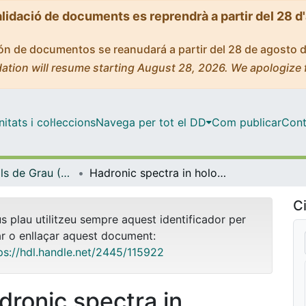
alidació de documents es reprendrà a partir del 28 d
ción de documentos se reanudará a partir del 28 de agosto 
ation will resume starting August 28, 2026. We apologize 
tats i col·leccions
Navega per tot el DD
Com publicar
Cont
Treballs Finals de Grau (TFG) - Física
Hadronic spectra in holographic models
Ci
us plau utilitzeu sempre aquest identificador per
ar o enllaçar aquest document:
ps://hdl.handle.net/2445/115922
dronic spectra in