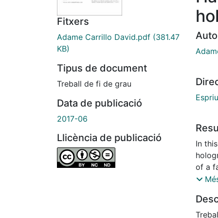
ho
Fitxers
Auto
Adame Carrillo David.pdf
(381.47
KB)
Adame
Tipus de document
Dire
Treball de fi de grau
Espri
Data de publicació
2017-06
Res
Llicència de publicació
In th
holog
of a 
usual 
Més
partic
Desc
of th
Trebal