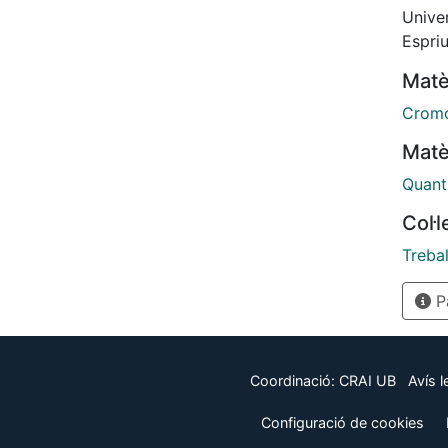
Unive
Espri
Matè
Cromo
Matè
Quan
Col·
Trebal
Pà
Coordinació:
CRAI UB
Avís l
Configuració de cookies