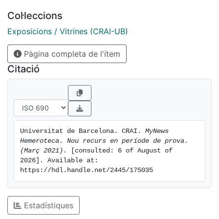
Col·leccions
Podeu accedir al recurs des d'Aquí.
Exposicions / Vitrines (CRAI-UB)
Pàgina completa de l'ítem
Citació
El període de prova està obert des del 8 al 21 de març
de 2021.
Universitat de Barcelona. CRAI. 
MyNews 
A la pàgina de Recursos electrònics en prova del web
Hemeroteca. Nou recurs en període de prova. 
del CRAI, trobareu l'accés al recurs i un qüestionari
(Març 2021).
 [consulted: 6 of August of 
des d'on podreu fer-nos arribar la vostra valoració.
2026]. Available at: 
https://hdl.handle.net/2445/175035
Estadístiques