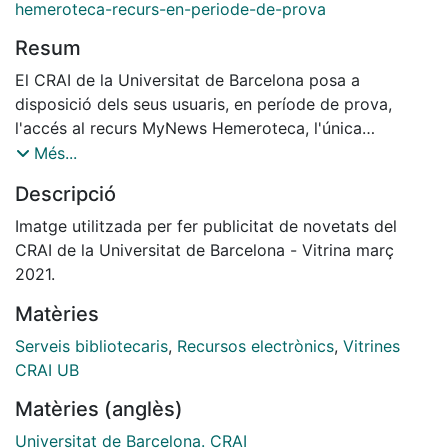
hemeroteca-recurs-en-periode-de-prova
Resum
El CRAI de la Universitat de Barcelona posa a
disposició dels seus usuaris, en període de prova,
l'accés al recurs MyNews Hemeroteca, l'única
hemeroteca de premsa impresa i digital
Més...
contemporània d'Espanya.
Descripció
Imatge utilitzada per fer publicitat de novetats del
CRAI de la Universitat de Barcelona - Vitrina març
MyNews ofereix accés a més de 379 milions d'articles
2021.
de premsa impresa (des de 1996) i digital (des de
Matèries
2008) i permet fer una cerca centralitzada en 1.500
fonts, per poder conèixer tot el publicat a Espanya
Serveis bibliotecaris
,
Recursos electrònics
,
Vitrines
sobre qualsevol tema d'interès. Inclou a més, accés al
CRAI UB
text complet i a la peça de maquetació original (pdf),
Matèries (anglès)
així com un enllaç a la font original (premsa digital).
Universitat de Barcelona. CRAI