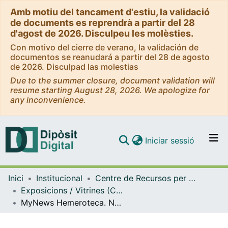
Amb motiu del tancament d'estiu, la validació
de documents es reprendrà a partir del 28
d'agost de 2026. Disculpeu les molèsties.
Con motivo del cierre de verano, la validación de
documentos se reanudará a partir del 28 de agosto
de 2026. Disculpad las molestias
Due to the summer closure, document validation will
resume starting August 28, 2026. We apologize for
any inconvenience.
(current)
Iniciar sessió
Comunitats i col·leccions
Inici
Institucional
Centre de Recursos per a l'Aprenentatge i la Investigació (CRAI-UB) - Institucional
Navega per tot el DD
Exposicions / Vitrines (CRAI-UB)
Com publicar
MyNews Hemeroteca. Nou recurs en període de prova. (Març 2021)
Contacte