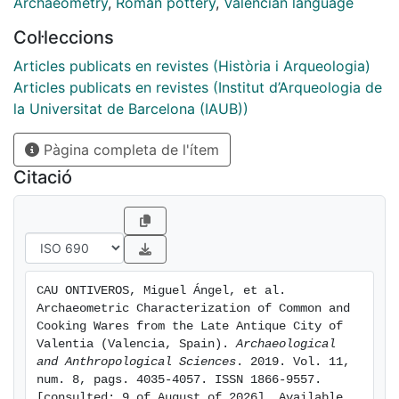
results show a wide range of fabrics with cooking
Archaeometry
,
Roman pottery
,
Valencian language
wares of imported origin. The most important result is,
Col·leccions
however, the identification of a possible regional ware
that resembles African cooking wares but that could
Articles publicats en revistes (Història i Arqueologia)
have been locally or regionally produced, as well as
Articles publicats en revistes (Institut d’Arqueologia de
the possible production in the area of some common
la Universitat de Barcelona (IAUB))
wares. These results provide a better insight into the
Pàgina completa de l'ítem
production and distribution of Late Roman ceramics in
the area and contribute to a better understanding of
Citació
trade dynamics in the Western Mediterranean for
imported wares.
CAU ONTIVEROS, Miguel Ángel, et al. 
Archaeometric Characterization of Common and 
Cooking Wares from the Late Antique City of 
Valentia (Valencia, Spain). 
Archaeological 
and Anthropological Sciences
. 2019. Vol. 11, 
num. 8, pags. 4035-4057. ISSN 1866-9557. 
[consulted: 9 of August of 2026]. Available 