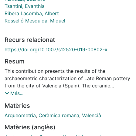
Tsantini, Evanthia
Ribera Lacomba, Albert
Rosselló Mesquida, Miquel
Recurs relacionat
https://doi.org/10.1007/s12520-019-00802-x
Resum
This contribution presents the results of the
archaeometric characterization of Late Roman pottery
from the city of Valencia (Spain). The ceramic
samples, including common wares, amphorae, and
Més...
cooking wares, have been characterized using WD-X-
Matèries
ray fluorescence for the chemical analysis, X-ray
diffraction for the mineralogical study, and optical
Arqueometria
,
Ceràmica romana
,
Valencià
microscopy by thin-section analysis for the
Matèries (anglès)
mineralogical and petrographic characterization. The