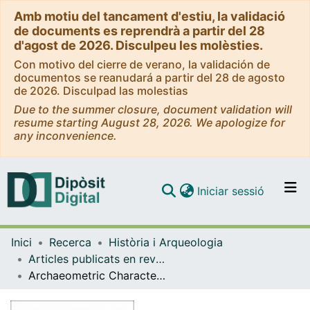
Amb motiu del tancament d'estiu, la validació
de documents es reprendrà a partir del 28
d'agost de 2026. Disculpeu les molèsties.
Con motivo del cierre de verano, la validación de
documentos se reanudará a partir del 28 de agosto
de 2026. Disculpad las molestias
Due to the summer closure, document validation will
resume starting August 28, 2026. We apologize for
any inconvenience.
(current)
Iniciar sessió
Comunitats i col·leccions
Inici
Recerca
Història i Arqueologia
Navega per tot el DD
Articles publicats en revistes (Història i Arqueologia)
Com publicar
Archaeometric Characterization of Common and Cooking Wares from the Late Antique City of Valentia (Valencia, Spain)
Contacte