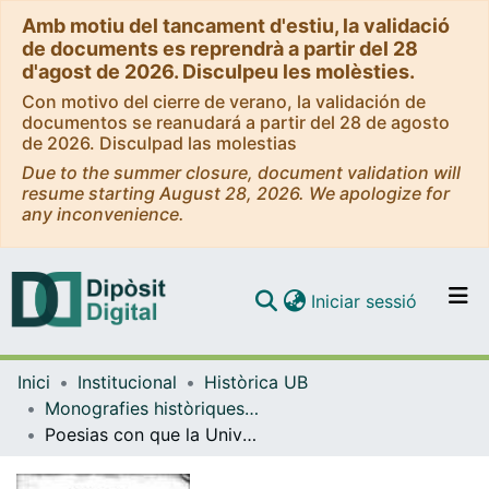
Amb motiu del tancament d'estiu, la validació
de documents es reprendrà a partir del 28
d'agost de 2026. Disculpeu les molèsties.
Con motivo del cierre de verano, la validación de
documentos se reanudará a partir del 28 de agosto
de 2026. Disculpad las molestias
Due to the summer closure, document validation will
resume starting August 28, 2026. We apologize for
any inconvenience.
(current)
Iniciar sessió
Comunitats i col·leccions
Inici
Institucional
Històrica UB
Navega per tot el DD
Monografies històriques - Universitat de Barcelona
Com publicar
Poesias con que la Universidad de Cervera celebra las virtudes de nuestros reyes y señores D. Fernando VII y D. Maria Josefa Amalia, con la oportunidad de haberse dignado SS.MM. honrar con su real alojamiento el grandioso edificio de dicha escuela
Contacte