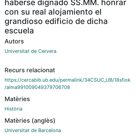
haberse dignado SS.MM. honrar
con su real alojamiento el
grandioso edificio de dicha
escuela
Autors
Universitat de Cervera
Recurs relacionat
https://cercabib.ub.edu/permalink/34CSUC_UB/18sfiok
/alma991009049379706708
Matèries
Història
Matèries (anglès)
Universitat de Barcelona