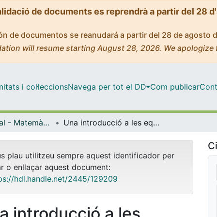
alidació de documents es reprendrà a partir del 28 d
ción de documentos se reanudará a partir del 28 de agosto 
ation will resume starting August 28, 2026. We apologize 
tats i col·leccions
Navega per tot el DD
Com publicar
Cont
Màster Oficial - Matemàtica Avançada
Una introducció a les equacions en derivades parcials estocàstiques
Ci
us plau utilitzeu sempre aquest identificador per
ar o enllaçar aquest document:
ps://hdl.handle.net/2445/129209
a introducció a les