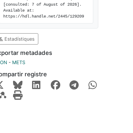
[consulted: 7 of August of 2026]. 
Available at: 
https://hdl.handle.net/2445/129209
Estadístiques
xportar metadades
SON
-
METS
ompartir registre