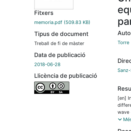
eq
Fitxers
pa
memoria.pdf
(509.83 KB)
Auto
Tipus de document
Torre 
Treball de fi de màster
Data de publicació
Dire
2018-06-28
Sanz-
Llicència de publicació
Res
[en] I
differ
wave 
with r
Més
allows