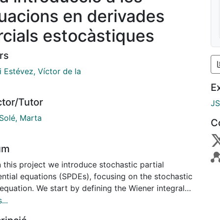
uacions en derivades
rcials estocàstiques
rs
i Estévez, Víctor de la
E
ctor/Tutor
J
Solé, Marta
C
um
n this project we introduce stochastic partial
ential equations (SPDEs), focusing on the stochastic
equation. We start by defining the Wiener integral
espect to space-time white noise. This integral
...
 us to provide the notion of random field solution of