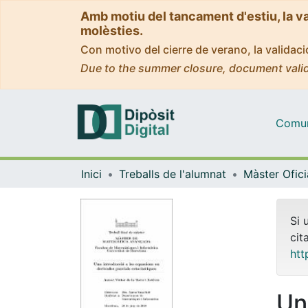
Amb motiu del tancament d'estiu, la v
molèsties.
Con motivo del cierre de verano, la valida
Due to the summer closure, document valid
Comuni
Inici
Treballs de l'alumnat
Si 
cit
htt
Un