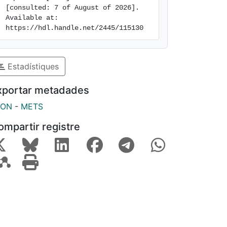
[consulted: 7 of August of 2026]. 
Available at: 
https://hdl.handle.net/2445/115130
Estadístiques
xportar metadades
SON
-
METS
ompartir registre