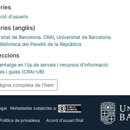
consultar la versió en anglès a:
ries
//hdl.handle.net/2445/115132
ció d'usuaris
ries (anglès)
rsitat de Barcelona. CRAI
,
Universitat de Barcelona.
iblioteca del Pavelló de la República
leccions
ntatge en l'ús de serveis i recursos d'informació:
als i guies (CRAI-UB)
gina completa de l'ítem
egal
Metadades subjectes a:
Política de privadesa
Acord d'usuari final