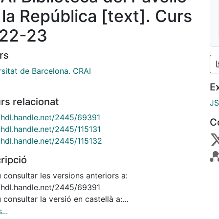
 la República [text]. Curs
22-23
rs
rsitat de Barcelona. CRAI
E
rs relacionat
J
//hdl.handle.net/2445/69391
C
/hdl.handle.net/2445/115131
//hdl.handle.net/2445/115132
ripció
consultar les versions anteriors a:
//hdl.handle.net/2445/69391
consultar la versió en castellà a:
/hdl.handle.net/2445/115131
...