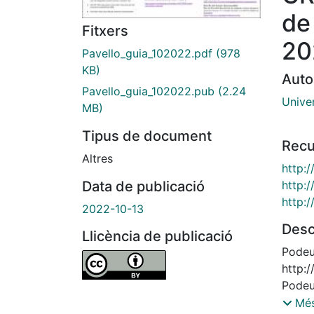
de
Fitxers
20
Pavello_guia_102022.pdf
(978
KB)
Auto
Pavello_guia_102022.pub
(2.24
Unive
MB)
Tipus de document
Recu
Altres
http:
http:/
Data de publicació
http:
2022-10-13
Desc
Llicència de publicació
Podeu 
http:
Podeu 
http:/
Més