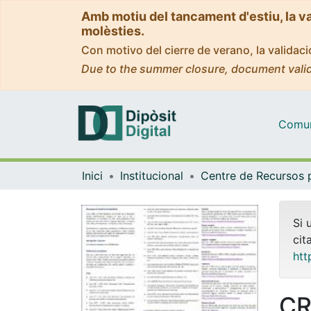
Amb motiu del tancament d'estiu, la v
molèsties.
Con motivo del cierre de verano, la valida
Due to the summer closure, document valid
Comuni
Inici
Institucional
Si 
cit
htt
CR