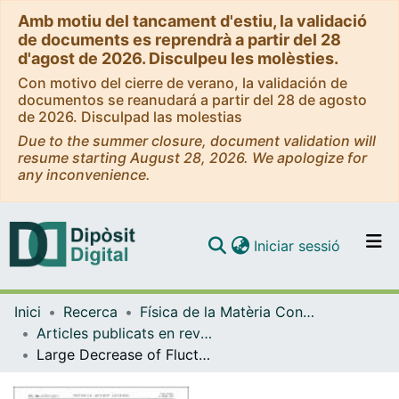
Amb motiu del tancament d'estiu, la validació
de documents es reprendrà a partir del 28
d'agost de 2026. Disculpeu les molèsties.
Con motivo del cierre de verano, la validación de
documentos se reanudará a partir del 28 de agosto
de 2026. Disculpad las molestias
Due to the summer closure, document validation will
resume starting August 28, 2026. We apologize for
any inconvenience.
(current)
Iniciar sessió
Comunitats i col·leccions
Inici
Recerca
Física de la Matèria Condensada
Navega per tot el DD
Articles publicats en revistes (Física de la Matèria Condensada)
Com publicar
Large Decrease of Fluctuations for Supercooled Water in Hydrophobic Nanoconfinement
Contacte