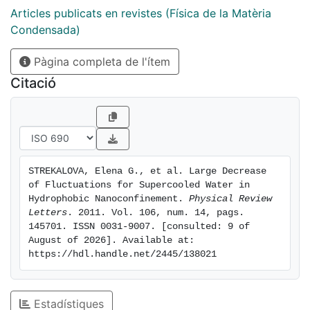
conclude that even a small presence of hydrophobic
Articles publicats en revistes (Física de la Matèria
nanoparticles can drastically suppress thermodynamic
Condensada)
fluctuations, making the detection of the LLPT more
Pàgina completa de l'ítem
difficult.
Citació
STREKALOVA, Elena G., et al. Large Decrease 
of Fluctuations for Supercooled Water in 
Hydrophobic Nanoconfinement. 
Physical Review 
Letters
. 2011. Vol. 106, num. 14, pags. 
145701. ISSN 0031-9007. [consulted: 9 of 
August of 2026]. Available at: 
https://hdl.handle.net/2445/138021
Estadístiques