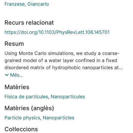
Franzese, Giancarlo
Recurs relacionat
https://doi.org/10.1103/PhysRevLett.106.145701
Resum
Using Monte Carlo simulations, we study a coarse-
grained model of a water layer confined in a fixed
disordered matrix of hydrophobic nanoparticles at
different particle concentrations c . For c = 0 , we find
Més...
a first-order liquid-liquid phase transition (LLPT)
Matèries
ending in one critical point at low pressure P . For c >
0 , our simulations are consistent with a LLPT line
Física de partícules
,
Nanopartícules
ending in two critical points at low and high P . For c =
Matèries (anglès)
25 % , at high P and low temperature, we find a
dramatic decrease of compressibility, thermal
Particle physics
,
Nanoparticles
expansion coefficient, and specific heat. Surprisingly,
Col·leccions
the effect is present also for c as low as 2.4%. We