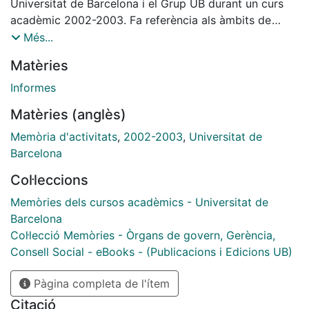
Universitat de Barcelona i el Grup UB durant un curs
acadèmic 2002-2003. Fa referència als àmbits de
docència i atenció a l'estudiant, recerca, relacions
Més...
internacionals, activitats culturals i de serveis i
Matèries
relacions amb la societat i amb el món empresarial.
S'inclou el resum pressupostari del curs.
Informes
Matèries (anglès)
Memòria d'activitats
,
2002-2003
,
Universitat de
Barcelona
Col·leccions
Memòries dels cursos acadèmics - Universitat de
Barcelona
Col·lecció Memòries - Òrgans de govern, Gerència,
Consell Social - eBooks - (Publicacions i Edicions UB)
Pàgina completa de l'ítem
Citació