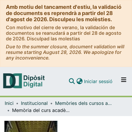
Amb motiu del tancament d'estiu, la validació
de documents es reprendrà a partir del 28
d'agost de 2026. Disculpeu les molèsties.
Con motivo del cierre de verano, la validación de
documentos se reanudará a partir del 28 de agosto
de 2026. Disculpad las molestias
Due to the summer closure, document validation will
resume starting August 28, 2026. We apologize for
any inconvenience.
(current)
Iniciar sessió
Comunitats i col·leccions
Inici
Institucional
Memòries dels cursos acadèmics - Universitat de Barcelona
Navega per tot el DD
Memòria del curs acadèmic 2002-2003
Com publicar
Contacte