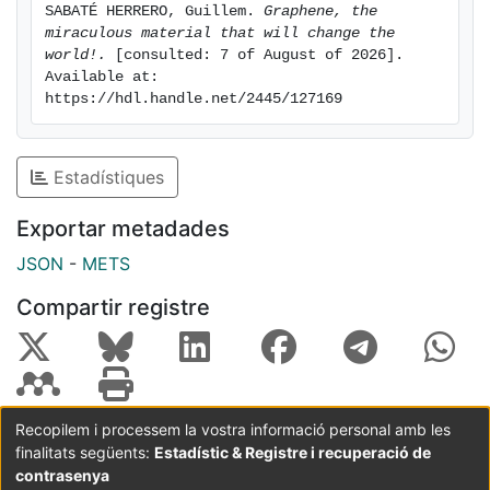
SABATÉ HERRERO, Guillem. 
Graphene, the 
miraculous material that will change the 
world!.
 [consulted: 7 of August of 2026]. 
Available at: 
https://hdl.handle.net/2445/127169
Estadístiques
Exportar metadades
JSON
-
METS
Compartir registre
Recopilem i processem la vostra informació personal amb les
finalitats següents:
Estadístic & Registre i recuperació de
Coordinació:
CRAI UB
Avís legal
Metadades
subjectes a:
contrasenya