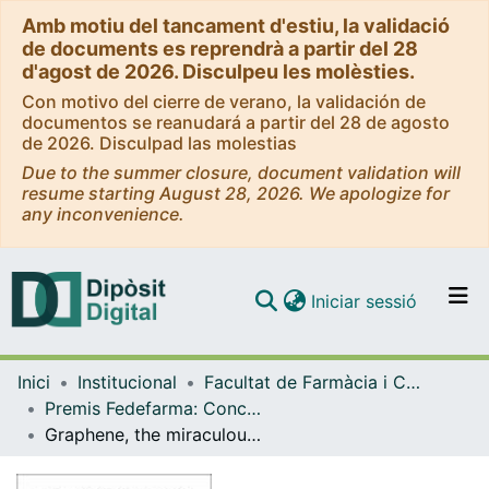
Amb motiu del tancament d'estiu, la validació
de documents es reprendrà a partir del 28
d'agost de 2026. Disculpeu les molèsties.
Con motivo del cierre de verano, la validación de
documentos se reanudará a partir del 28 de agosto
de 2026. Disculpad las molestias
Due to the summer closure, document validation will
resume starting August 28, 2026. We apologize for
any inconvenience.
(current)
Iniciar sessió
Comunitats i col·leccions
Inici
Institucional
Facultat de Farmàcia i Ciències de l'Alimentació
Navega per tot el DD
Premis Fedefarma: Concòrdia / Pharmanews (Facultat de Farmàcia i Ciències de l'Alimentació)
Com publicar
Graphene, the miraculous material that will change the world!
Contacte