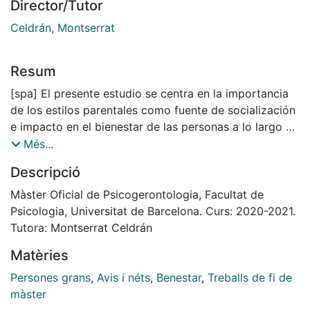
Director/Tutor
Celdrán, Montserrat
Resum
[spa] El presente estudio se centra en la importancia
de los estilos parentales como fuente de socialización
e impacto en el bienestar de las personas a lo largo de
la vida. Este estudio presenta 3 objetivos específicos:
Més...
(1) Identificar las tipologías de estilos parentales que
Descripció
las personas mayores ejercen actualmente hacia sus
nietos; (2) identificar de forma transversal la
Màster Oficial de Psicogerontologia, Facultat de
estabilidad y la transmisión intergeneracional de los
Psicologia, Universitat de Barcelona. Curs: 2020-2021.
estilos parentales de las personas mayores en tres
Tutora: Montserrat Celdrán
momentos temporales: siendo abuelos, cuando eran
Matèries
padres de hijos menores de edad y a través del
recuerdo de cómo sus padres les criaron cuando eran
Persones grans
,
Avis i néts
,
Benestar
,
Treballs de fi de
pequeños; y (3) analizar la relación entre los estilos
màster
parentales percibidos por las personas mayores y su