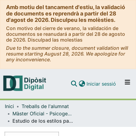
Amb motiu del tancament d'estiu, la validació
de documents es reprendrà a partir del 28
d'agost de 2026. Disculpeu les molèsties.
Con motivo del cierre de verano, la validación de
documentos se reanudará a partir del 28 de agosto
de 2026. Disculpad las molestias
Due to the summer closure, document validation will
resume starting August 28, 2026. We apologize for
any inconvenience.
(current)
Iniciar sessió
Comunitats i col·leccions
Inici
Treballs de l'alumnat
Navega per tot el DD
Màster Oficial - Psicogerontologia
Com publicar
Estudio de los estilos parentales en la vejez: Tipología, estabilidad y relación con el bienestar
Contacte