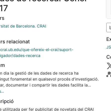
17
rs
rsitat de Barcelona. CRAI
E
rs relacionat
J
/crai.ub.edu/que-ofereix-el-crai/suport-
tigador/dades-recerca
C
um
n dia la gestió de les dades de recerca ha
ingut fonamental en qualsevol procés d'investigació.
r, documentar i compartir les dades facilita la
cació i reproductibilitat dels resultats obtinguts.
...
blicació de dades de recerca permet preservar-les,
ripció
ficar-les, accedir-hi, reproduir-les i difondre-les de
 fàcil, útil i vàlida per tal de fer-les visibles i
 utilitzada per fer publicitat de novetats del CRAI