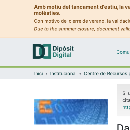
Amb motiu del tancament d'estiu, la v
molèsties.
Con motivo del cierre de verano, la valida
Due to the summer closure, document valid
Comuni
Inici
Institucional
Si 
cit
htt
Da