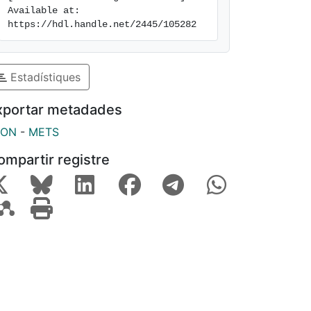
Available at: 
https://hdl.handle.net/2445/105282
Estadístiques
xportar metadades
SON
-
METS
ompartir registre