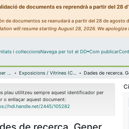
alidació de documents es reprendrà a partir del 28 d
ción de documentos se reanudará a partir del 28 de agosto 
ation will resume starting August 28, 2026. We apologize 
tats i col·leccions
Navega per tot el DD
Com publicar
Cont
Centre de Recursos per a l'Aprenentatge i la Investigació (CRAI-UB) - Institucional
Exposicions / Vitrines (CRAI-UB)
Ci
us plau utilitzeu sempre aquest identificador per
ar o enllaçar aquest document:
ps://hdl.handle.net/2445/105282
des de recerca. Gener