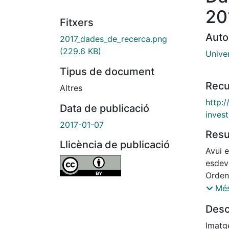
20
Fitxers
Auto
2017_dades_de_recerca.png
(229.6 KB)
Unive
Tipus de document
Recu
Altres
http:/
Data de publicació
inves
2017-01-07
Res
Llicència de publicació
Avui e
esdev
Ordena
verifi
Més
La pu
Desc
identi
manera
Imatge