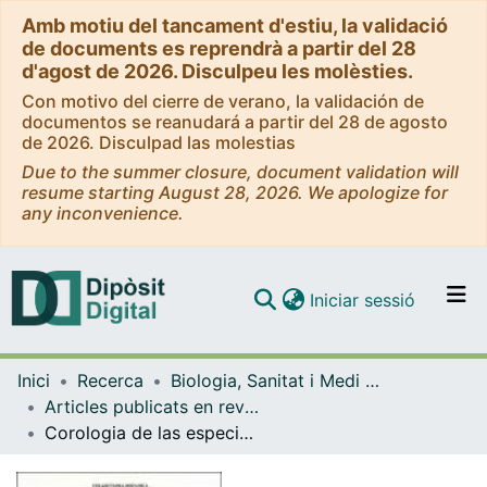
Amb motiu del tancament d'estiu, la validació
de documents es reprendrà a partir del 28
d'agost de 2026. Disculpeu les molèsties.
Con motivo del cierre de verano, la validación de
documentos se reanudará a partir del 28 de agosto
de 2026. Disculpad las molestias
Due to the summer closure, document validation will
resume starting August 28, 2026. We apologize for
any inconvenience.
(current)
Iniciar sessió
Comunitats i col·leccions
Inici
Recerca
Biologia, Sanitat i Medi Ambient
Navega per tot el DD
Articles publicats en revistes (Biologia, Sanitat i Medi Ambient)
Com publicar
Corologia de las especies de algas en relacion a ciertos factores ecologicos en el litoral Malagueño
Contacte