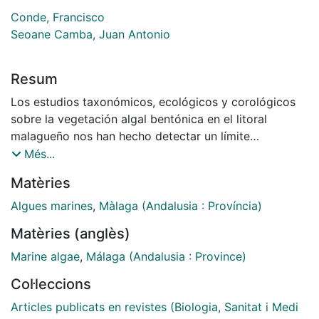
Conde, Francisco
Seoane Camba, Juan Antonio
Resum
Los estudios taxonómicos, ecológicos y corológicos
sobre la vegetación algal bentónica en el litoral
malagueño nos han hecho detectar un límite
geográfico,entre los alrededores de Marbella y el Faro
Més...
de Calaburras (Fuengirola), para la gran mayoría de las
Matèries
especies atlánticas que penetran en el Mar de Alborán,
especialmente para algunas Fucoceoe y Lominariales.
Algues marines
,
Màlaga (Andalusia : Província)
Las corrientes locales, la temperatura y salinidad, así
Matèries (anglès)
como los distintos factores climatológicos, son los
responsables de dicha distribución. En este trabajo se
Marine algae
,
Málaga (Andalusia : Province)
cita por primera vez para el Mediterráneo europeo el
Col·leccions
taxon Gracilario cervicornis (Turner) J. Ag. Constituyen
novedad para la Península Ibérica, las especies:
Articles publicats en revistes (Biologia, Sanitat i Medi