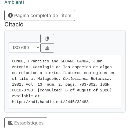
Spermothamnion capitatum (Schousb.) Bornet y
Ambient)
Bonnemaisonia hamifera Hariot.
Pàgina completa de l'ítem
Citació
CONDE, Francisco and SEOANE CAMBA, Juan 
Antonio. Corologia de las especies de algas 
en relacion a ciertos factores ecologicos en 
el litoral Malagueño. 
Collectanea Botanica
. 
1982. Vol. 13, num. 2, pags. 783-802. ISSN 
0010-0730. [consulted: 6 of August of 2026]. 
Available at: 
https://hdl.handle.net/2445/32483
Estadístiques