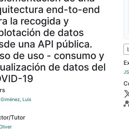
quitectura end-to-end
ra la recogida y
plotación de datos
sde una API pública.
so de uso - consumo y
E
sualización de datos del
J
VID-19
C
rs
 Giménez, Luis
ctor/Tutor
Oliver