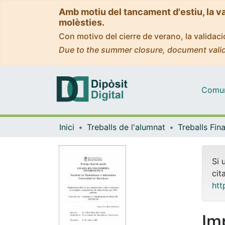
Amb motiu del tancament d'estiu, la v
molèsties.
Con motivo del cierre de verano, la valida
Due to the summer closure, document valid
Comuni
Inici
Treballs de l'alumnat
Si 
cit
htt
Im