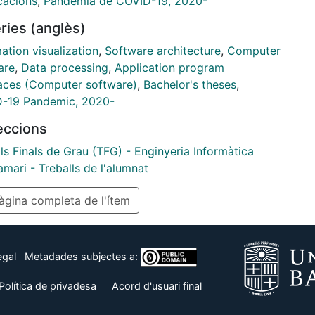
cacions
,
Pandèmia de COVID-19, 2020-
y, for the visualization of
ries (anglès)
ata, MongoDB Charts has been used, a tool that has
d the visualization of the data through heat maps. It
ation visualization
,
Software architecture
,
Computer
e concluded that the architecture has been designed
are
,
Data processing
,
Application program
ch a way that it is capable of managing data from
faces (Computer software)
,
Bachelor's theses
,
ype of data source in a generic and fully modular and
-19 Pandemic, 2020-
ble way.
leccions
ls Finals de Grau (TFG) - Enginyeria Informàtica
mari - Treballs de l'alumnat
gina completa de l'ítem
egal
Metadades subjectes a:
Política de privadesa
Acord d'usuari final