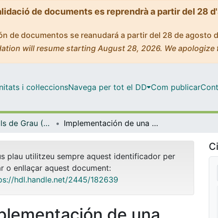
alidació de documents es reprendrà a partir del 28 d
ción de documentos se reanudará a partir del 28 de agosto 
ation will resume starting August 28, 2026. We apologize 
tats i col·leccions
Navega per tot el DD
Com publicar
Cont
Treballs Finals de Grau (TFG) - Enginyeria Informàtica
Implementación de una arquitectura end-to-end para la recogida y explotación de datos desde una API pública. Caso de uso - consumo y visualización de datos del COVID-19
Ci
us plau utilitzeu sempre aquest identificador per
ar o enllaçar aquest document:
ps://hdl.handle.net/2445/182639
plementación de una