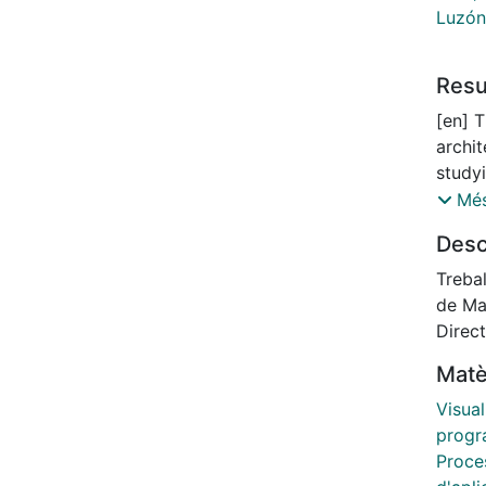
Luzón
Res
[en] 
archi
study
to gen
Més
extrac
Desc
globa
The ar
Trebal
it and
de Ma
innova
Direct
layer
Matè
API (
stora
Visual
proces
progr
metri
Proce
allowi