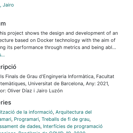
, Jairo
um
This project shows the design and development of an
tecture based on Docker technology with the aim of
ing its performance through metrics and being able
erate the visualization of the data in real time to
...
t possible conclusions. To test the tool, data on the
ripció
l incidence of COVID-19 have been used.
chitecture consists of different parts that configure
ls Finals de Grau d'Enginyeria Informàtica, Facultat
 for its implementation the most current and
temàtiques, Universitat de Barcelona, Any: 2021,
tive tools have been used. For the data collection
or: Oliver Díaz i Jairo Luzón
, a Kafka bus has been used in streaming based on an
ries
Application Programming Interface) of data, for data
ge MongoDB has been used as a database, for data
ització de la informació
,
Arquitectura del
sing and its subsequent Visualization of the
amari
,
Programari
,
Treballs de fi de grau
,
cs, Prometheus has been used together with Grafana,
ssament de dades
,
Interfícies de programació
ng a User Friendly visualization through graphs, and