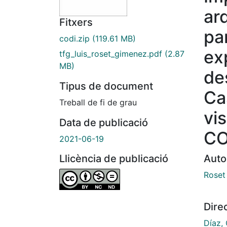
ar
Fitxers
pa
codi.zip
(119.61 MB)
ex
tfg_luis_roset_gimenez.pdf
(2.87
MB)
de
Tipus de document
Ca
Treball de fi de grau
vi
Data de publicació
CO
2021-06-19
Auto
Llicència de publicació
Roset
Dire
Díaz, 