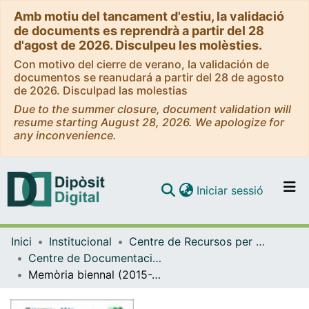
Amb motiu del tancament d'estiu, la validació
de documents es reprendrà a partir del 28
d'agost de 2026. Disculpeu les molèsties.
Con motivo del cierre de verano, la validación de
documentos se reanudará a partir del 28 de agosto
de 2026. Disculpad las molestias
Due to the summer closure, document validation will
resume starting August 28, 2026. We apologize for
any inconvenience.
(current)
Iniciar sessió
Comunitats i col·leccions
Inici
Institucional
Centre de Recursos per a l'Aprenentatge i la Investigació (CRAI-UB) - Institucional
Navega per tot el DD
Centre de Documentació de Biodiversitat Vegetal (CeDocBiV - CRAI-UB)
Com publicar
Memòria biennal (2015-2016) del Centre de Documentació de Biodiversitat Vegetal de la UB (CeDocBiV)
Contacte