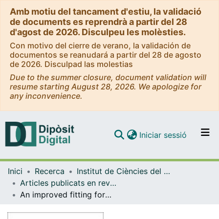
Amb motiu del tancament d'estiu, la validació
de documents es reprendrà a partir del 28
d'agost de 2026. Disculpeu les molèsties.
Con motivo del cierre de verano, la validación de
documentos se reanudará a partir del 28 de agosto
de 2026. Disculpad las molestias
Due to the summer closure, document validation will
resume starting August 28, 2026. We apologize for
any inconvenience.
(current)
Iniciar sessió
Comunitats i col·leccions
Inici
Recerca
Institut de Ciències del Cosmos (ICCUB)
Navega per tot el DD
Articles publicats en revistes (Institut de Ciències del Cosmos (ICCUB))
Com publicar
An improved fitting formula for the dark matter bispectrum
Contacte