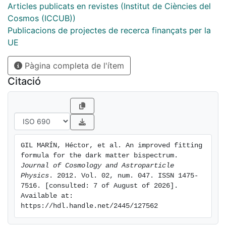
reliable predictions for the non-linear dark matter
Articles publicats en revistes (Institut de Ciències del
bispectrum for LCDM models.
Cosmos (ICCUB))
Publicacions de projectes de recerca finançats per la
UE
Pàgina completa de l'ítem
Citació
GIL MARÍN, Héctor, et al. An improved fitting 
formula for the dark matter bispectrum. 
Journal of Cosmology and Astroparticle 
Physics
. 2012. Vol. 02, num. 047. ISSN 1475-
7516. [consulted: 7 of August of 2026]. 
Available at: 
https://hdl.handle.net/2445/127562