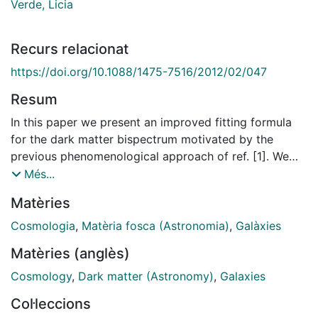
Verde, Licia
Recurs relacionat
https://doi.org/10.1088/1475-7516/2012/02/047
Resum
In this paper we present an improved fitting formula
for the dark matter bispectrum motivated by the
previous phenomenological approach of ref. [1]. We
use a set of LCDM simulations to calibrate the fitting
Més...
parameters in the k-range of 0.03 h/Mpc ≤ k ≤ 0.4
Matèries
h/Mpc and in the redshift range of 0 ≤ z ≤ 1.5. This
new proposed fit describes well the BAO-features
Cosmologia
,
Matèria fosca (Astronomia)
,
Galàxies
although it was not designed to. The deviation
Matèries (anglès)
between the simulations output and our analytic
prediction is typically less than 5% and in the worst
Cosmology
,
Dark matter (Astronomy)
,
Galaxies
case is never above 10%. We envision that this new
Col·leccions
analytic fitting formula will be very useful in providing