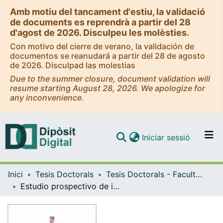
Amb motiu del tancament d'estiu, la validació
de documents es reprendrà a partir del 28
d'agost de 2026. Disculpeu les molèsties.
Con motivo del cierre de verano, la validación de
documentos se reanudará a partir del 28 de agosto
de 2026. Disculpad las molestias
Due to the summer closure, document validation will
resume starting August 28, 2026. We apologize for
any inconvenience.
(current)
Iniciar sessió
Comunitats i col·leccions
Inici
Tesis Doctorals
Tesis Doctorals - Facultat - Medicina
Navega per tot el DD
Estudio prospectivo de intervención sobre la eficacia y seguridad de la hepatectomía derecha sin movilización y con maniobra de suspensión en pacientes con metástasis hepáticas de carcinoma colorrectal
Com publicar
Contacte