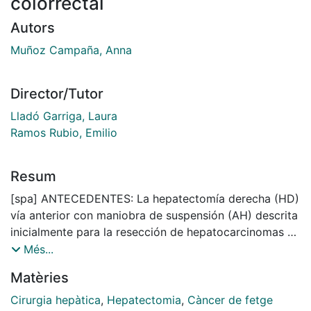
colorrectal
Autors
Muñoz Campaña, Anna
Director/Tutor
Lladó Garriga, Laura
Ramos Rubio, Emilio
Resum
[spa] ANTECEDENTES: La hepatectomía derecha (HD)
vía anterior con maniobra de suspensión (AH) descrita
inicialmente para la resección de hepatocarcinomas de
gran tamaño, no ha sido comparada con la técnica
Més...
convencional en pacientes con metástasis hepáticas
Matèries
de cáncer colorrectal. El objetivo de este estudio ha
sido evaluar la aplicabilidad de esta técnica y sus
Cirurgia hepàtica
,
Hepatectomia
,
Càncer de fetge