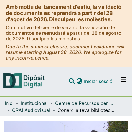
Amb motiu del tancament d'estiu, la validació
de documents es reprendrà a partir del 28
d'agost de 2026. Disculpeu les molèsties.
Con motivo del cierre de verano, la validación de
documentos se reanudará a partir del 28 de agosto
de 2026. Disculpad las molestias
Due to the summer closure, document validation will
resume starting August 28, 2026. We apologize for
any inconvenience.
(current)
Iniciar sessió
Comunitats i col·leccions
Inici
Institucional
Centre de Recursos per a l'Aprenentatge i la Investigació (CRAI-UB) - Institucional
Navega per tot el DD
CRAI Audiovisual
Coneix la teva biblioteca. CRAI Biblioteca de Lletres [vídeo]. [versions anteriors]
Com publicar
Contacte