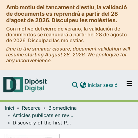
Amb motiu del tancament d'estiu, la validació
de documents es reprendrà a partir del 28
d'agost de 2026. Disculpeu les molèsties.
Con motivo del cierre de verano, la validación de
documentos se reanudará a partir del 28 de agosto
de 2026. Disculpad las molestias
Due to the summer closure, document validation will
resume starting August 28, 2026. We apologize for
any inconvenience.
(current)
Iniciar sessió
Comunitats i col·leccions
Inici
Recerca
Biomedicina
Navega per tot el DD
Articles publicats en revistes (Biomedicina)
Com publicar
Discovery of the first PD-1 ligand encoded by a pathogen
Contacte