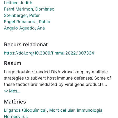
Leitner, Judith
Farré Marimon, Domènec
Steinberger, Peter
Engel Rocamora, Pablo
Angulo Aguado, Ana
Recurs relacionat
https://doi.org/10.3389/fimmu.2022.1007334
Resum
Large double-stranded DNA viruses deploy multiple
strategies to subvert host immune defenses. Some of
these tactics are mediated by viral gene products
acquired by horizontal gene transfer from the
Més...
corresponding hosts and shaped throughout evolution.
Matèries
The programmed death-1 (PD-1) receptor and its
ligands, PD-L1 and PD-L2, play a pivotal role
Lligands (Bioquímica)
,
Mort cel·lular
,
Immunologia
,
attenuating T-cell responses and regulating immune
Herpesvirus