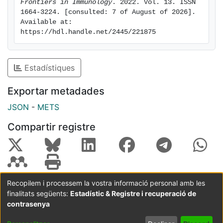
Frontiers in Immunology
. 2022. Vol. 13. ISSN 
1664-3224. [consulted: 7 of August of 2026]. 
Available at: 
https://hdl.handle.net/2445/221875
Estadístiques
Exportar metadades
JSON
-
METS
Compartir registre
Recopilem i processem la vostra informació personal amb les
finalitats següents:
Estadístic & Registre i recuperació de
Coordinació:
CRAI UB
Avís legal
Metadades
subjectes a:
contrasenya
Configuració
Política de
Acord