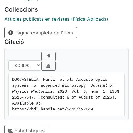
random-access scanning, ultrafast confocal and
Col·leccions
multiphoton imaging, and fast inertia-free light-sheet
microscopy. As AO technology is reaching maturity,
Articles publicats en revistes (Física Aplicada)
designing new microscope architectures that utilize
Pàgina completa de l'ítem
AO elements is more attractive than ever, providing
new exciting opportunities in fields as impactful as
Citació
optical metrology, neuroscience, embryogenesis, and
high-content screening.
DUOCASTELLA, Martí, et al. Acousto-optic 
systems for advanced microscopy. 
Journal of 
Physics Photonics
. 2020. Vol. 3, num. 1. ISSN 
2515-7647. [consulted: 8 of August of 2026]. 
Available at: 
https://hdl.handle.net/2445/192649
Estadístiques