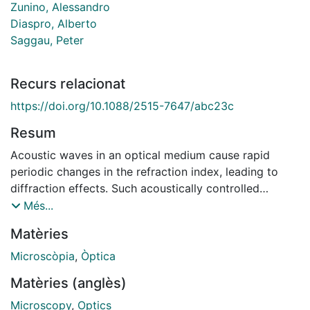
Zunino, Alessandro
Diaspro, Alberto
Saggau, Peter
Recurs relacionat
https://doi.org/10.1088/2515-7647/abc23c
Resum
Acoustic waves in an optical medium cause rapid
periodic changes in the refraction index, leading to
diffraction effects. Such acoustically controlled
diffraction can be used to modulate, deflect, and
Més...
focus light at microsecond timescales, paving the way
Matèries
for advanced optical microscopy designs that feature
unprecedented spatiotemporal resolution. In this
Microscòpia
,
Òptica
article, we review the operational principles, optical
Matèries (anglès)
properties, and recent applications of acousto-optic
(AO) systems for advanced microscopy, including
Microscopy
,
Optics