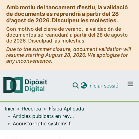
Amb motiu del tancament d'estiu, la validació
de documents es reprendrà a partir del 28
d'agost de 2026. Disculpeu les molèsties.
Con motivo del cierre de verano, la validación de
documentos se reanudará a partir del 28 de agosto
de 2026. Disculpad las molestias
Due to the summer closure, document validation will
resume starting August 28, 2026. We apologize for
any inconvenience.
(current)
Iniciar sessió
Comunitats i col·leccions
Inici
Recerca
Física Aplicada
Navega per tot el DD
Articles publicats en revistes (Física Aplicada)
Com publicar
Acousto-optic systems for advanced microscopy
Contacte