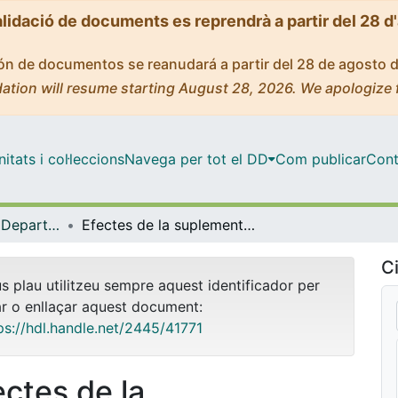
alidació de documents es reprendrà a partir del 28 d
ción de documentos se reanudará a partir del 28 de agosto 
ation will resume starting August 28, 2026. We apologize 
tats i col·leccions
Navega per tot el DD
Com publicar
Cont
Tesis Doctorals - Departament - Fisiologia (Farmàcia)
Efectes de la suplementació dietètica amb proteïnes plasmàtiques sobre la resposta immunitària en un model d’inflamació pulmonar aguda en ratolí
Ci
us plau utilitzeu sempre aquest identificador per
ar o enllaçar aquest document:
ps://hdl.handle.net/2445/41771
ectes de la