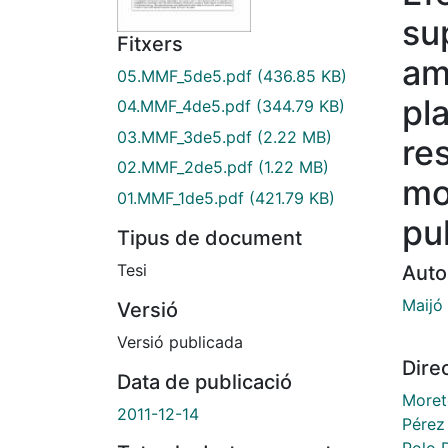
su
Fitxers
am
05.MMF_5de5.pdf
(436.85 KB)
pl
04.MMF_4de5.pdf
(344.79 KB)
03.MMF_3de5.pdf
(2.22 MB)
re
02.MMF_2de5.pdf
(1.22 MB)
mo
01.MMF_1de5.pdf
(421.79 KB)
pu
Tipus de document
Tesi
Auto
Maijó
Versió
Versió publicada
Dire
Data de publicació
Moret
2011-12-14
Pérez
Polo 