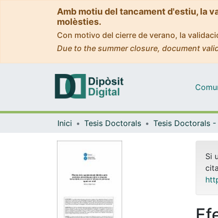
Amb motiu del tancament d'estiu, la v
molèsties.
Con motivo del cierre de verano, la valida
Due to the summer closure, document valid
Comuni
Inici
Tesis Doctorals
Si 
cit
htt
Ef