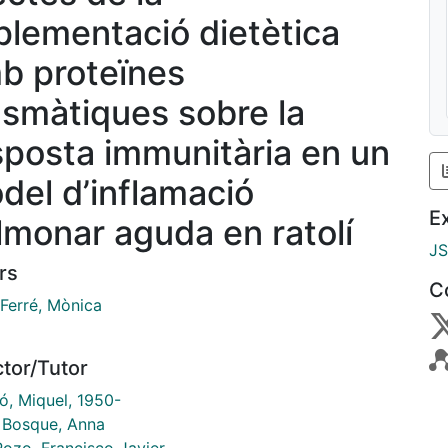
plementació dietètica
b proteïnes
asmàtiques sobre la
sposta immunitària en un
del d’inflamació
E
lmonar aguda en ratolí
J
rs
C
 Ferré, Mònica
ctor/Tutor
ó, Miquel, 1950-
 Bosque, Anna
Pozo, Francisco Javier