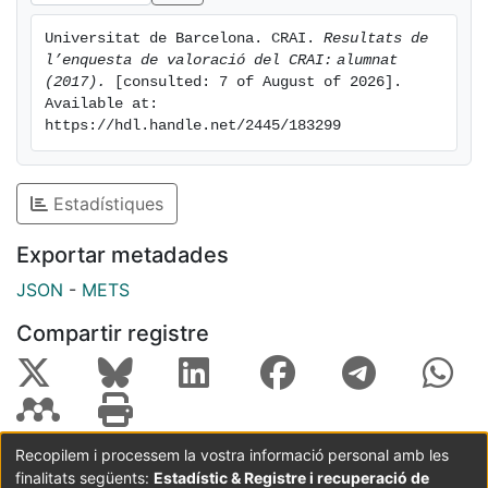
Universitat de Barcelona. CRAI. 
Resultats de 
l’enquesta de valoració del CRAI: alumnat 
(2017).
 [consulted: 7 of August of 2026]. 
Available at: 
https://hdl.handle.net/2445/183299
Estadístiques
Exportar metadades
JSON
-
METS
Compartir registre
Recopilem i processem la vostra informació personal amb les
finalitats següents:
Estadístic & Registre i recuperació de
Coordinació:
CRAI UB
Avís legal
Metadades