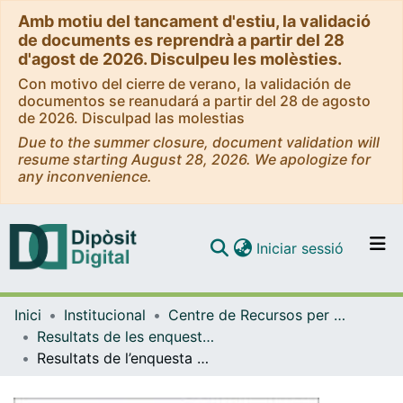
Amb motiu del tancament d'estiu, la validació
de documents es reprendrà a partir del 28
d'agost de 2026. Disculpeu les molèsties.
Con motivo del cierre de verano, la validación de
documentos se reanudará a partir del 28 de agosto
de 2026. Disculpad las molestias
Due to the summer closure, document validation will
resume starting August 28, 2026. We apologize for
any inconvenience.
(current)
Iniciar sessió
Comunitats i col·leccions
Inici
Institucional
Centre de Recursos per a l'Aprenentatge i la Investigació (CRAI-UB) - Institucional
Navega per tot el DD
Resultats de les enquestes de valoració (CRAI-UB)
Com publicar
Resultats de l’enquesta de valoració del CRAI: alumnat (2017)
Contacte