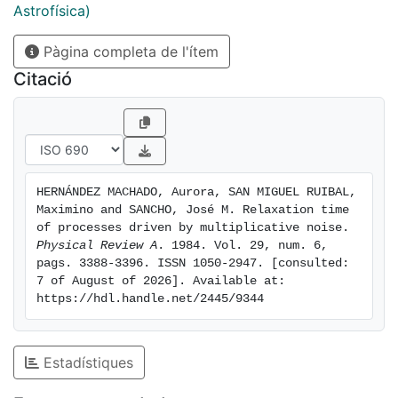
existence of a non-Markovian term in the equation for
Astrofísica)
the correlation function.
Pàgina completa de l'ítem
Citació
HERNÁNDEZ MACHADO, Aurora, SAN MIGUEL RUIBAL, 
Maximino and SANCHO, José M. Relaxation time 
of processes driven by multiplicative noise. 
Physical Review A
. 1984. Vol. 29, num. 6, 
pags. 3388-3396. ISSN 1050-2947. [consulted: 
7 of August of 2026]. Available at: 
https://hdl.handle.net/2445/9344
Estadístiques