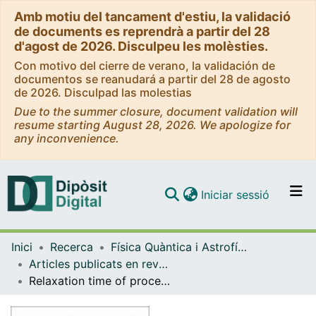
Amb motiu del tancament d'estiu, la validació
de documents es reprendrà a partir del 28
d'agost de 2026. Disculpeu les molèsties.
Con motivo del cierre de verano, la validación de
documentos se reanudará a partir del 28 de agosto
de 2026. Disculpad las molestias
Due to the summer closure, document validation will
resume starting August 28, 2026. We apologize for
any inconvenience.
(current)
Iniciar sessió
Comunitats i col·leccions
Inici
Recerca
Física Quàntica i Astrofísica
Navega per tot el DD
Articles publicats en revistes (Física Quàntica i Astrofísica)
Com publicar
Relaxation time of processes driven by multiplicative noise
Contacte