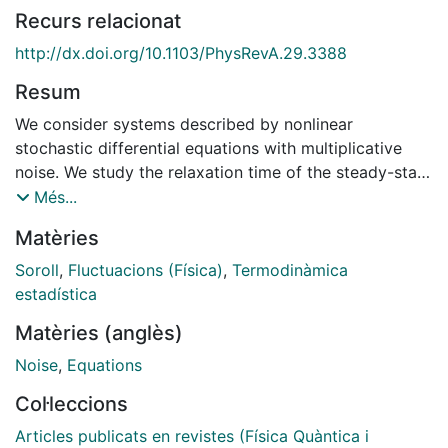
Recurs relacionat
http://dx.doi.org/10.1103/PhysRevA.29.3388
Resum
We consider systems described by nonlinear
stochastic differential equations with multiplicative
noise. We study the relaxation time of the steady-state
correlation function as a function of noise parameters.
Més...
We consider the white- and nonwhite-noise case for a
Matèries
prototype model for which numerical data are
available. We discuss the validity of analytical
Soroll
,
Fluctuacions (Física)
,
Termodinàmica
approximation schemes. For the white-noise case we
estadística
discuss the results of a projector-operator technique.
Matèries (anglès)
This discussion allows us to give a generalization of
the method to the non-white-noise case. Within this
Noise
,
Equations
generalization, we account for the growth of the
Col·leccions
relaxation time as a function of the correlation time of
the noise. This behavior is traced back to the
Articles publicats en revistes (Física Quàntica i