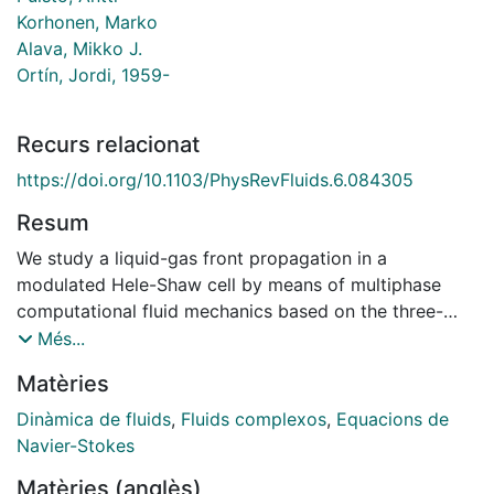
Korhonen, Marko
Alava, Mikko J.
Ortín, Jordi, 1959-
Recurs relacionat
https://doi.org/10.1103/PhysRevFluids.6.084305
Resum
We study a liquid-gas front propagation in a
modulated Hele-Shaw cell by means of multiphase
computational fluid mechanics based on the three-
dimensional Navier-Stokes equations. In the
Més...
simulations an obstacle that partially fills the gap is
Matèries
placed at the center of the cell, and the liquid-gas
interface is driven at a constant velocity. We study the
Dinàmica de fluids
,
Fluids complexos
,
Equacions de
morphological differences between imbibition and
Navier-Stokes
drainage for a wide range of capillary numbers, and
Matèries (anglès)