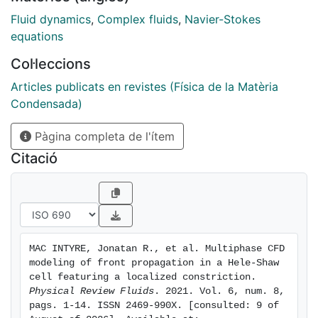
explore how the wetting properties of the constriction
affect the amount of liquid that remains trapped in the
Fluid dynamics
,
Complex fluids
,
Navier-Stokes
draining process. We observe increasing remaining
equations
volumes with increasing capillary number and
Col·leccions
decreasing contact angle. The present CFD
implementation for a single mesa defect provides
Articles publicats en revistes (Física de la Matèria
insight into a wide number of practical applications.
Condensada)
Pàgina completa de l'ítem
Citació
MAC INTYRE, Jonatan R., et al. Multiphase CFD 
modeling of front propagation in a Hele-Shaw 
cell featuring a localized constriction. 
Physical Review Fluids
. 2021. Vol. 6, num. 8, 
pags. 1-14. ISSN 2469-990X. [consulted: 9 of 