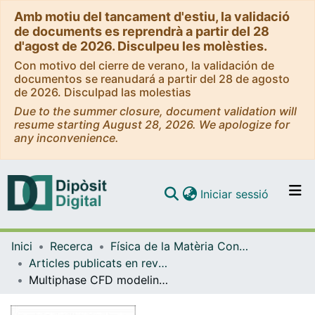
Amb motiu del tancament d'estiu, la validació
de documents es reprendrà a partir del 28
d'agost de 2026. Disculpeu les molèsties.
Con motivo del cierre de verano, la validación de
documentos se reanudará a partir del 28 de agosto
de 2026. Disculpad las molestias
Due to the summer closure, document validation will
resume starting August 28, 2026. We apologize for
any inconvenience.
(current)
Iniciar sessió
Comunitats i col·leccions
Inici
Recerca
Física de la Matèria Condensada
Navega per tot el DD
Articles publicats en revistes (Física de la Matèria Condensada)
Com publicar
Multiphase CFD modeling of front propagation in a Hele-Shaw cell featuring a localized constriction
Contacte