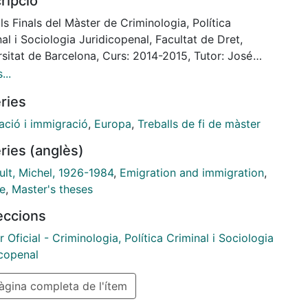
ripció
nalidades históricas que conforman lo que
nomina, tecnologías de poder. En su última etapa
ls Finals del Màster de Criminologia, Política
rá que dichas tecnologías, si bien
al i Sociologia Juridicopenal, Facultat de Dret,
n en distintos momentos históricos, no se suceden
sitat de Barcelona, Curs: 2014-2015, Tutor: José
a otras, sino que se superponen
 Brandariz García
...
tiempo. El objetivo es por tanto, comprobar las
ries
lidades interpretativas de tal
is aplicado al gobierno de las migraciones...
ació i immigració
,
Europa
,
Treballs de fi de màster
ries (anglès)
ult, Michel, 1926-1984
,
Emigration and immigration
,
e
,
Master's theses
leccions
 Oficial - Criminologia, Política Criminal i Sociologia
icopenal
gina completa de l'ítem