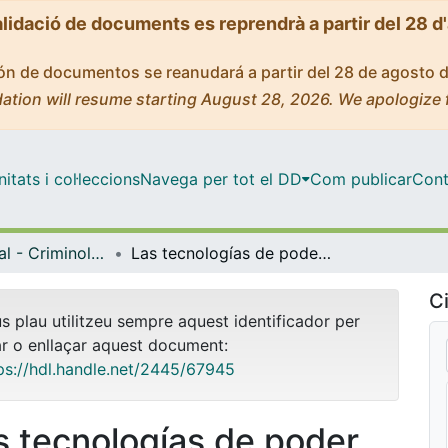
alidació de documents es reprendrà a partir del 28 d
ción de documentos se reanudará a partir del 28 de agosto 
ation will resume starting August 28, 2026. We apologize 
tats i col·leccions
Navega per tot el DD
Com publicar
Cont
Màster Oficial - Criminologia, Política Criminal i Sociologia Juridicopenal
Las tecnologías de poder de Foucault y el control de la migración
Ci
us plau utilitzeu sempre aquest identificador per
ar o enllaçar aquest document:
ps://hdl.handle.net/2445/67945
s tecnologías de poder