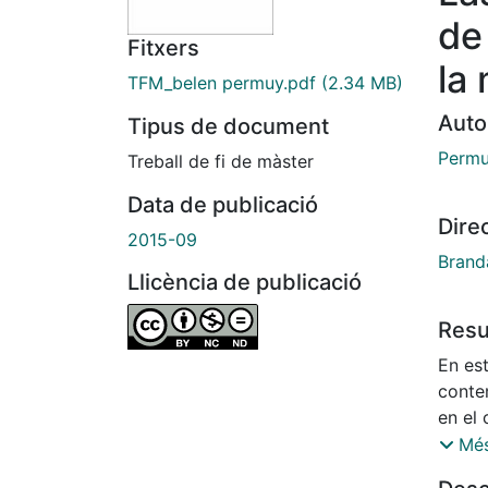
de
Fitxers
la
TFM_belen permuy.pdf
(2.34 MB)
Auto
Tipus de document
Permu
Treball de fi de màster
Data de publicació
Dire
2015-09
Brand
Llicència de publicació
Res
En est
conte
en el 
realiz
Més
enten