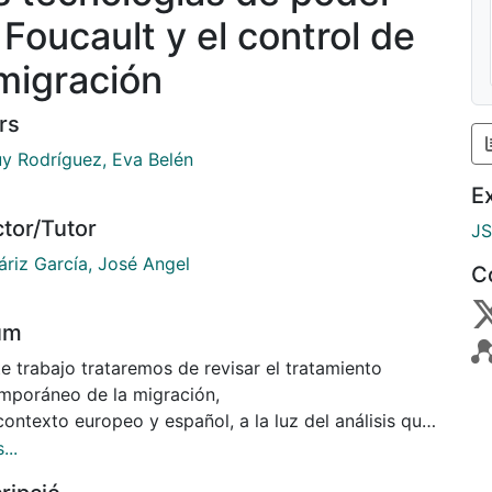
 Foucault y el control de
 migración
rs
y Rodríguez, Eva Belén
E
ctor/Tutor
J
áriz García, José Angel
C
um
e trabajo trataremos de revisar el tratamiento
mporáneo de la migración,
contexto europeo y español, a la luz del análisis que
a Foucault sobre el poder,
...
diéndolo como conjuntos de prácticas y