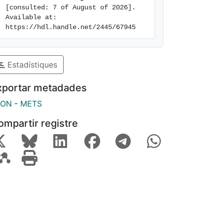
[consulted: 7 of August of 2026]. 
Available at: 
https://hdl.handle.net/2445/67945
Estadístiques
xportar metadades
SON
-
METS
ompartir registre