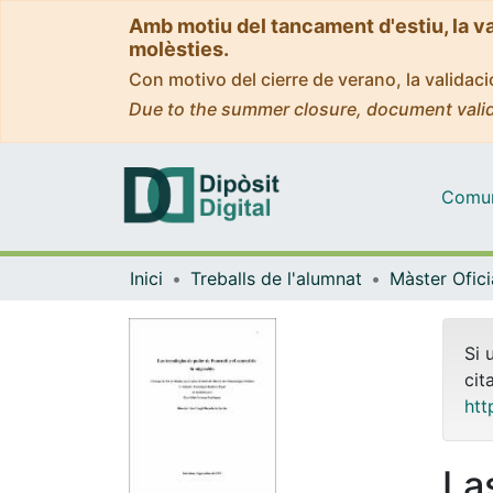
Amb motiu del tancament d'estiu, la v
molèsties.
Con motivo del cierre de verano, la valida
Due to the summer closure, document valid
Comuni
Inici
Treballs de l'alumnat
Si 
cit
htt
La