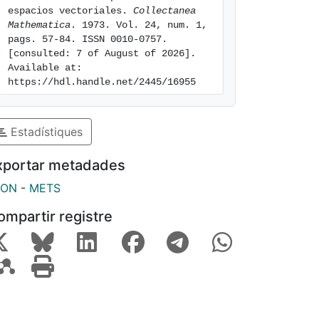
espacios vectoriales. 
Collectanea 
Mathematica
. 1973. Vol. 24, num. 1, 
pags. 57-84. ISSN 0010-0757. 
[consulted: 7 of August of 2026]. 
Available at: 
https://hdl.handle.net/2445/16955
Estadístiques
xportar metadades
SON
-
METS
ompartir registre