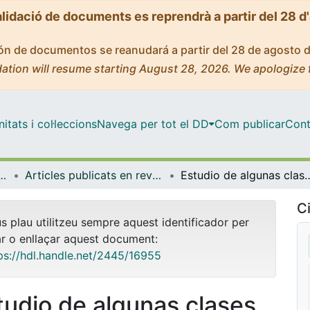
alidació de documents es reprendrà a partir del 28 d
ción de documentos se reanudará a partir del 28 de agosto 
ation will resume starting August 28, 2026. We apologize 
tats i col·leccions
Navega per tot el DD
Com publicar
Cont
ques i Informàtica
Articles publicats en revistes (Matemàtiques i Informàtica)
Estudio de algunas clases de topologías no necesariamente c
Ci
us plau utilitzeu sempre aquest identificador per
ar o enllaçar aquest document:
ps://hdl.handle.net/2445/16955
tudio de algunas clases