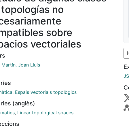
 topologías no
cesariamente
mpatibles sobre
pacios vectoriales
rs
 Martín, Joan Lluís
E
J
ries
C
àtica
,
Espais vectorials topològics
ries (anglès)
matics
,
Linear topological spaces
leccions