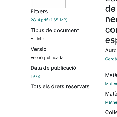
de
Fitxers
ne
2814.pdf
(1.65 MB)
co
Tipus de document
es
Article
Versió
Auto
Versió publicada
Cerdà
Data de publicació
Matè
1973
Matem
Tots els drets reservats
Matè
Mathe
Col·