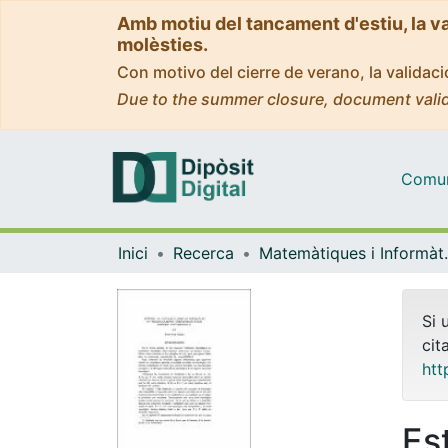
Amb motiu del tancament d'estiu, la v
molèsties.
Con motivo del cierre de verano, la valida
Due to the summer closure, document valid
Comuni
Inici
Recerca
Matemàti
Si 
cit
htt
Es