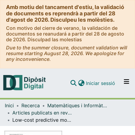
Amb motiu del tancament d'estiu, la validació
de documents es reprendrà a partir del 28
d'agost de 2026. Disculpeu les molèsties.
Con motivo del cierre de verano, la validación de
documentos se reanudará a partir del 28 de agosto
de 2026. Disculpad las molestias
Due to the summer closure, document validation will
resume starting August 28, 2026. We apologize for
any inconvenience.
(current)
Iniciar sessió
Comunitats i col·leccions
Inici
Recerca
Matemàtiques i Informàtica
Navega per tot el DD
Articles publicats en revistes (Matemàtiques i Informàtica)
Com publicar
Low-cost predictive models of dementia risk using machine learning and exposome predictors
Contacte