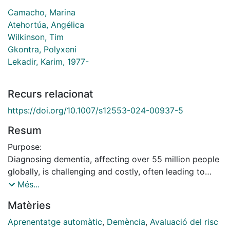
Camacho, Marina
Atehortúa, Angélica
Wilkinson, Tim
Gkontra, Polyxeni
Lekadir, Karim, 1977-
Recurs relacionat
https://doi.org/10.1007/s12553-024-00937-5
Resum
Purpose:
Diagnosing dementia, affecting over 55 million people
globally, is challenging and costly, often leading to
late-stage diagnoses. This study aims to develop early,
Més...
accurate, and cost-effective dementia screening
Matèries
methods using exposome predictors and machine
learning. We investigate whether low-cost exposome
Aprenentatge automàtic
,
Demència
,
Avaluació del risc