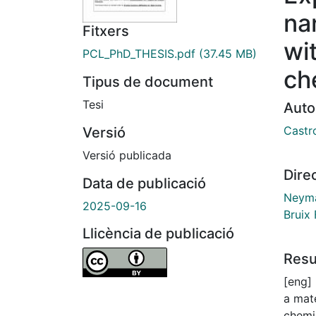
na
Fitxers
wi
PCL_PhD_THESIS.pdf
(37.45 MB)
ch
Tipus de document
Tesi
Auto
Castr
Versió
Versió publicada
Dire
Data de publicació
Neyma
2025-09-16
Bruix 
Llicència de publicació
Res
[eng] 
a mate
chemic