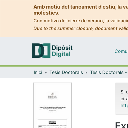
Amb motiu del tancament d'estiu, la v
molèsties.
Con motivo del cierre de verano, la valida
Due to the summer closure, document valid
Comuni
Inici
Tesis Doctorals
Si 
cit
htt
Ex