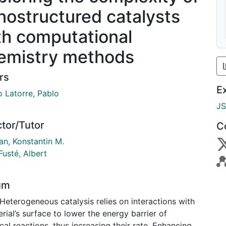
nostructured catalysts
th computational
emistry methods
rs
E
o Latorre, Pablo
J
ctor/Tutor
C
n, Konstantin M.
Fusté, Albert
um
Heterogeneous catalysis relies on interactions with
rial’s surface to lower the energy barrier of
al reactions, thus increasing their rate. Enhancing