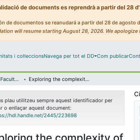
alidació de documents es reprendrà a partir del 28 d
ción de documentos se reanudará a partir del 28 de agosto 
ation will resume starting August 28, 2026. We apologize 
tats i col·leccions
Navega per tot el DD
Com publicar
Cont
Tesis Doctorals - Facultat - Química
Exploring the complexity of nanostructured catalysts with computational chemistry methods
Ci
us plau utilitzeu sempre aquest identificador per
ar o enllaçar aquest document:
ps://hdl.handle.net/2445/223698
ploring the complexity of