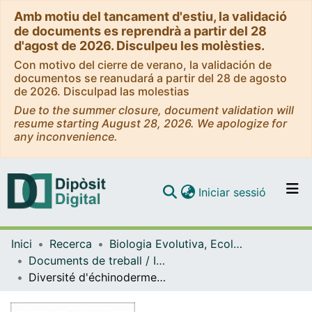
Amb motiu del tancament d'estiu, la validació
de documents es reprendrà a partir del 28
d'agost de 2026. Disculpeu les molèsties.
Con motivo del cierre de verano, la validación de
documentos se reanudará a partir del 28 de agosto
de 2026. Disculpad las molestias
Due to the summer closure, document validation will
resume starting August 28, 2026. We apologize for
any inconvenience.
(current)
Iniciar sessió
Comunitats i col·leccions
Inici
Recerca
Biologia Evolutiva, Ecologia i Ciències Ambientals
Navega per tot el DD
Documents de treball / Informes (Biologia Evolutiva, Ecologia i Ciències Ambientals)
Com publicar
Diversité d'échinodermes dans les fonds marins de Porquerolles
Contacte