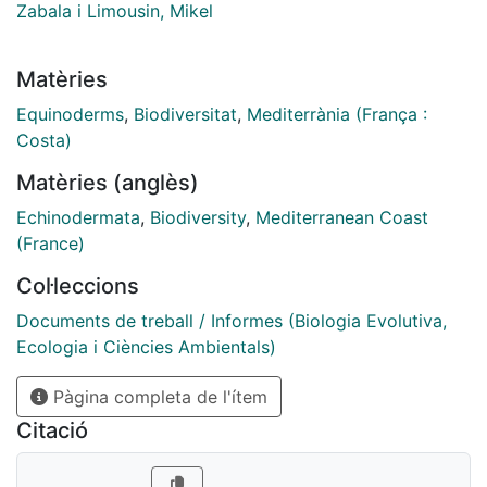
Zabala i Limousin, Mikel
Matèries
Equinoderms
,
Biodiversitat
,
Mediterrània (França :
Costa)
Matèries (anglès)
Echinodermata
,
Biodiversity
,
Mediterranean Coast
(France)
Col·leccions
Documents de treball / Informes (Biologia Evolutiva,
Ecologia i Ciències Ambientals)
Pàgina completa de l'ítem
Citació