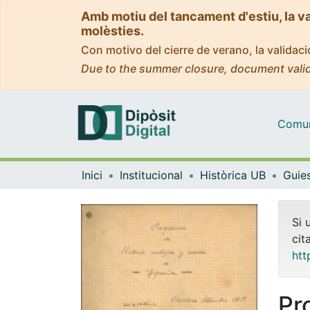
Amb motiu del tancament d'estiu, la v
molèsties.
Con motivo del cierre de verano, la valida
Due to the summer closure, document valid
Comuni
Inici
Institucional
Històrica UB
Si 
cit
htt
Pr