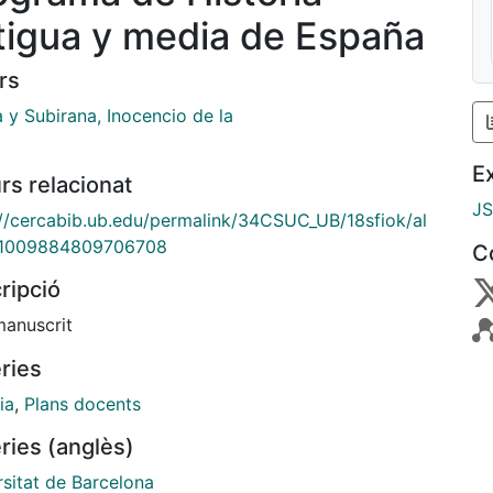
tigua y media de España
rs
a y Subirana, Inocencio de la
E
rs relacionat
J
://cercabib.ub.edu/permalink/34CSUC_UB/18sfiok/al
1009884809706708
C
ripció
manuscrit
ries
ia
,
Plans docents
ries (anglès)
rsitat de Barcelona