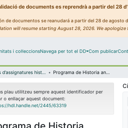
alidació de documents es reprendrà a partir del 28 d
ción de documentos se reanudará a partir del 28 de agosto 
ation will resume starting August 28, 2026. We apologize 
tats i col·leccions
Navega per tot el DD
Com publicar
Cont
Guies d’assignatures històriques - Universitat de Barcelona
Programa de Historia antigua y media de España
Ci
us plau utilitzeu sempre aquest identificador per
ar o enllaçar aquest document:
ps://hdl.handle.net/2445/63319
ograma de Historia