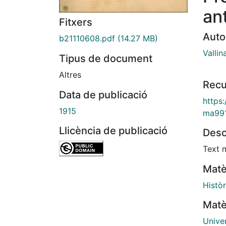
an
Fitxers
Auto
b21110608.pdf
(14.27 MB)
Vallin
Tipus de document
Altres
Recu
Data de publicació
https
1915
ma99
Llicència de publicació
Desc
Text 
Matè
Històr
Matè
Unive