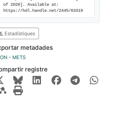
of 2026]. Available at: 
https://hdl.handle.net/2445/63319
Estadístiques
xportar metadades
SON
-
METS
ompartir registre