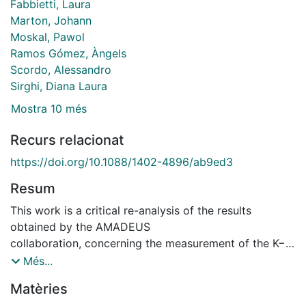
Fabbietti, Laura
Marton, Johann
Moskal, Pawol
Ramos Gómez, Àngels
Scordo, Alessandro
Sirghi, Diana Laura
Mostra 10 més
Recurs relacionat
https://doi.org/10.1088/1402-4896/ab9ed3
Resum
This work is a critical re-analysis of the results
obtained by the AMADEUS
collaboration, concerning the measurement of the K−
multi-nucleon absorption
Més...
reactions, on a 12C target, in the Λp final state. We
Matèries
show that a good estimate of