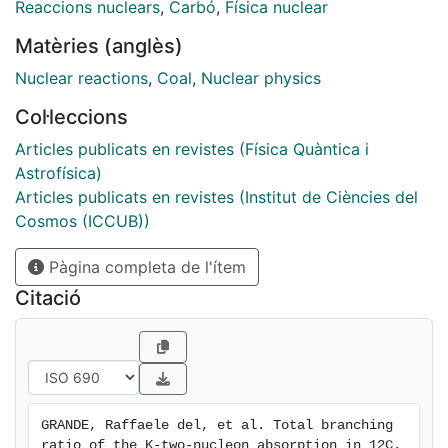
the K− two-nucleon absorption total branching ratio
Reaccions nuclears
,
Carbó
,
Física nuclear
can be extracted, given that
Matèries (anglès)
the measured final state interactions and conversion
reactions contain information on
Nuclear reactions
,
Coal
,
Nuclear physics
almost all the remaining hyperon-nucleon final state
Col·leccions
combinations.
The total branching ratio of the K− two-nucleon
Articles publicats en revistes (Física Quàntica i
absorption in Carbon is found to be
Astrofísica)
(16±3(stat.)+4−5(syst.))%, which is in agreement with
Articles publicats en revistes (Institut de Ciències del
recent theoretical predictions.
Cosmos (ICCUB))
The missing contribution from those few channels for
Pàgina completa de l'ítem
which a Λp pair can not be detected in the final state
of the interaction is also estimated
Citació
GRANDE, Raffaele del, et al. Total branching 
ratio of the K-two-nucleon absorption in 12C. 