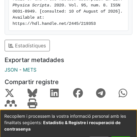
Physica Scripta
. 2020. Vol. 95, num. 8. ISSN 
0031-8949. [consulted: 10 of August of 2026]. 
Available at: 
https://hdl.handle.net/2445/219353
Estadístiques
Exportar metadades
JSON
-
METS
Compartir registre
Recopilem i processem la vostra informació personal amb les
finalitats següents:
Estadístic & Registre i recuperació de
Coordinació:
CRAI UB
Avís legal
Metadades
subjectes a:
contrasenya