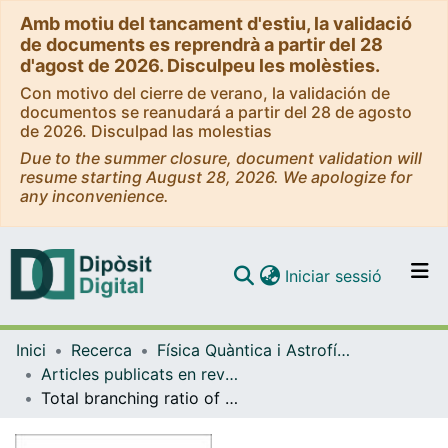
Amb motiu del tancament d'estiu, la validació
de documents es reprendrà a partir del 28
d'agost de 2026. Disculpeu les molèsties.
Con motivo del cierre de verano, la validación de
documentos se reanudará a partir del 28 de agosto
de 2026. Disculpad las molestias
Due to the summer closure, document validation will
resume starting August 28, 2026. We apologize for
any inconvenience.
(current)
Iniciar sessió
Comunitats i col·leccions
Inici
Recerca
Física Quàntica i Astrofísica
Navega per tot el DD
Articles publicats en revistes (Física Quàntica i Astrofísica)
Com publicar
Total branching ratio of the K-two-nucleon absorption in 12C
Contacte