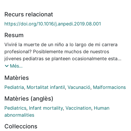
Recurs relacionat
https://doi.org/10.1016/j.anpedi.2019.08.001
Resum
Viviré la muerte de un niño a lo largo de mi carrera
profesional? Posiblemente muchos de nuestros
jóvenes pediatras se planteen ocasionalmente esta
trascendental cuestión. La mortalidad infantil, un nítido
Més...
indicador de salud infantil, ha disminuido
Matèries
significativamente a lo largo de los años, reduciendo
el número de contactos del pediatra con el final de
Pediatria
,
Mortalitat infantil
,
Vacunació
,
Malformacions
vida de sus pacientes. Desafortunadamente, esta
Matèries (anglès)
disminución no es homogénea y persisten cifras
intolerablemente elevadas en diversas zonas del
Pediatrics
,
Infant mortality
,
Vaccination
,
Human
mundo.
abnormalities
Col·leccions