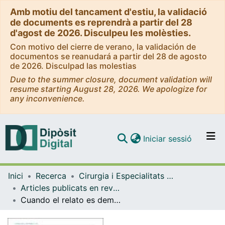
Amb motiu del tancament d'estiu, la validació
de documents es reprendrà a partir del 28
d'agost de 2026. Disculpeu les molèsties.
Con motivo del cierre de verano, la validación de
documentos se reanudará a partir del 28 de agosto
de 2026. Disculpad las molestias
Due to the summer closure, document validation will
resume starting August 28, 2026. We apologize for
any inconvenience.
(current)
Iniciar sessió
Comunitats i col·leccions
Inici
Recerca
Cirurgia i Especialitats Medicoquirúrgiques
Navega per tot el DD
Articles publicats en revistes (Cirurgia i Especialitats Medicoquirúrgiques)
Com publicar
Cuando el relato es demasiado corto
Contacte