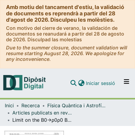
Amb motiu del tancament d'estiu, la validació
de documents es reprendrà a partir del 28
d'agost de 2026. Disculpeu les molèsties.
Con motivo del cierre de verano, la validación de
documentos se reanudará a partir del 28 de agosto
de 2026. Disculpad las molestias
Due to the summer closure, document validation will
resume starting August 28, 2026. We apologize for
any inconvenience.
(current)
Iniciar sessió
Comunitats i col·leccions
Inici
Recerca
Física Quàntica i Astrofísica
Navega per tot el DD
Articles publicats en revistes (Física Quàntica i Astrofísica)
Com publicar
Limit on the B0→ρ0ρ0 Branching Fraction and Implications for the Cabibbo-Kobayashi-Maskawa Angle α
Contacte