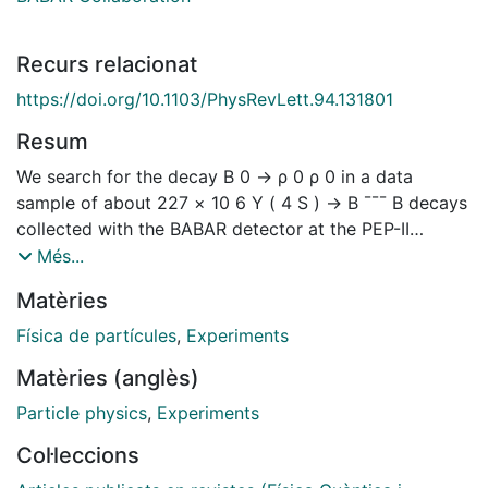
Recurs relacionat
https://doi.org/10.1103/PhysRevLett.94.131801
Resum
We search for the decay B 0 → ρ 0 ρ 0 in a data
sample of about 227 × 10 6 Υ ( 4 S ) → B ¯¯¯ B decays
collected with the BABAR detector at the PEP-II
asymmetric-energy e + e − collider at SLAC. We find
Més...
no significant signal and set an upper limit of 1.1 × 10 −
Matèries
6 at 90% C.L. on the branching fraction. As a result,
the uncertainty due to penguin contributions on the
Física de partícules
,
Experiments
Cabibbo-Kobayashi-Maskawa unitarity angle α
Matèries (anglès)
measured in B → ρ ρ decays is decreased to 11° at
68% C.L.
Particle physics
,
Experiments
Col·leccions