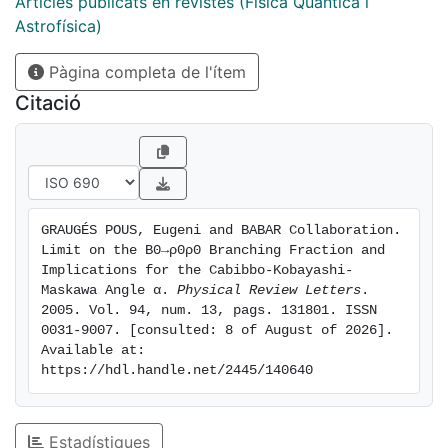
Articles publicats en revistes (Física Quàntica i
Astrofísica)
Pàgina completa de l'ítem
Citació
GRAUGÉS POUS, Eugeni and BABAR Collaboration. 
Limit on the B0→ρ0ρ0 Branching Fraction and 
Implications for the Cabibbo-Kobayashi-
Maskawa Angle α. 
Physical Review Letters
. 
2005. Vol. 94, num. 13, pags. 131801. ISSN 
0031-9007. [consulted: 8 of August of 2026]. 
Available at: 
https://hdl.handle.net/2445/140640
Estadístiques