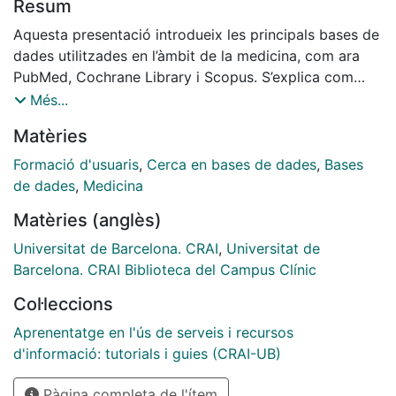
Resum
Aquesta presentació introdueix les principals bases de
dades utilitzades en l’àmbit de la medicina, com ara
PubMed, Cochrane Library i Scopus. S’explica com
accedir-hi, cercar informació de manera eficient i
Més...
avaluar la qualitat de les fonts. L’objectiu és dotar els
Matèries
estudiants de TFG d’eines pràctiques per fonamentar
les seves investigacions amb evidència científica
Formació d'usuaris
,
Cerca en bases de dades
,
Bases
rigorosa i actualitzada.
de dades
,
Medicina
Matèries (anglès)
Universitat de Barcelona. CRAI
,
Universitat de
Barcelona. CRAI Biblioteca del Campus Clínic
Col·leccions
Aprenentatge en l'ús de serveis i recursos
d'informació: tutorials i guies (CRAI-UB)
Pàgina completa de l'ítem