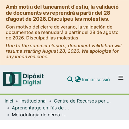
Amb motiu del tancament d'estiu, la validació
de documents es reprendrà a partir del 28
d'agost de 2026. Disculpeu les molèsties.
Con motivo del cierre de verano, la validación de
documentos se reanudará a partir del 28 de agosto
de 2026. Disculpad las molestias
Due to the summer closure, document validation will
resume starting August 28, 2026. We apologize for
any inconvenience.
(current)
Iniciar sessió
Comunitats i col·leccions
Inici
Institucional
Centre de Recursos per a l'Aprenentatge i la Investigació (CRAI-UB) - Institucional
Navega per tot el DD
Aprenentatge en l'ús de serveis i recursos d'informació: tutorials i guies (CRAI-UB)
Com publicar
Metodologia de cerca i bases de dades: TFG Medicina 2025
Contacte