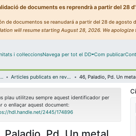
alidació de documents es reprendrà a partir del 28 d
ción de documentos se reanudará a partir del 28 de agosto 
ation will resume starting August 28, 2026. We apologize 
tats i col·leccions
Navega per tot el DD
Com publicar
Cont
logia, Toxicologia i Química Terapèutica
Articles publicats en revistes (Farmacologia, Toxicologia i Química Terapèutica)
46, Pa
Ci
us plau utilitzeu sempre aquest identificador per
ar o enllaçar aquest document:
ps://hdl.handle.net/2445/174896
, Paladio, Pd. Un metal