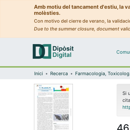
Amb motiu del tancament d'estiu, la v
molèsties.
Con motivo del cierre de verano, la valida
Due to the summer closure, document valid
Comuni
Inici
Recerca
Farmaco
Si 
cit
htt
46