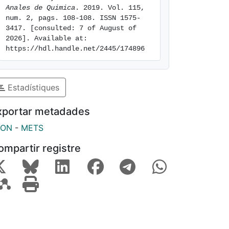
Anales de Quimica
. 2019. Vol. 115, 
num. 2, pags. 108-108. ISSN 1575-
3417. [consulted: 7 of August of 
2026]. Available at: 
https://hdl.handle.net/2445/174896
Estadístiques
xportar metadades
SON
-
METS
ompartir registre