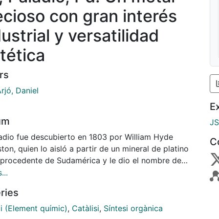
ecioso con gran interés
ustrial y versatilidad
tética
rs
rjó, Daniel
E
um
J
ladio fue descubierto en 1803 por William Hyde
C
ton, quien lo aisló a partir de un mineral de platino
 procedente de Sudamérica y le dio el nombre de
o en honor del asteroide Palas, que había sido
...
bierto en las mismas fechas.[1] Wollaston no le
ries
ó ningún símbolo químico.
di (Element químic)
,
Catàlisi
,
Síntesi orgànica