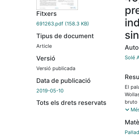
pr
Fitxers
ind
691263.pdf
(158.3 KB)
sin
Tipus de document
Article
Auto
Solé A
Versió
Versió publicada
Res
Data de publicació
El pa
2019-05-10
Wollas
bruto
Tots els drets reservats
paladi
Més
descu
Matè
asign
Pal·la