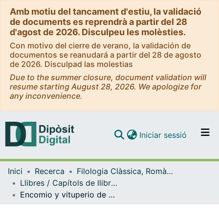
Amb motiu del tancament d'estiu, la validació
de documents es reprendrà a partir del 28
d'agost de 2026. Disculpeu les molèsties.
Con motivo del cierre de verano, la validación de
documentos se reanudará a partir del 28 de agosto
de 2026. Disculpad las molestias
Due to the summer closure, document validation will
resume starting August 28, 2026. We apologize for
any inconvenience.
(current)
Iniciar sessió
Comunitats i col·leccions
Inici
Recerca
Filologia Clàssica, Romànica i Semítica
Navega per tot el DD
Llibres / Capítols de llibre (Filologia Clàssica, Romànica i Semítica)
Com publicar
Encomio y vituperio de emperatrices: Elia Pulqueria y Elia Eudocia en las fuentes calcedonenses y monofisitas (s. V–IX)
Contacte