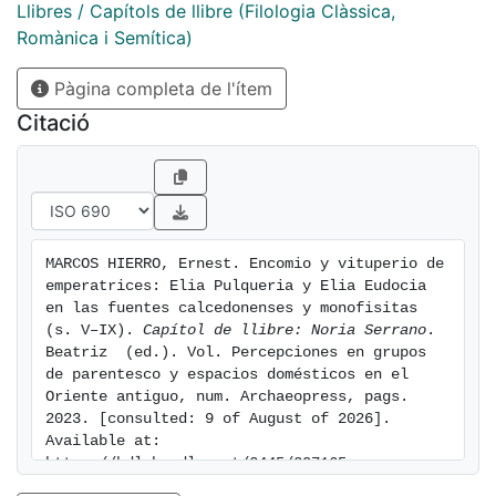
confession of the author and on his belonging to the
Llibres / Capítols de llibre (Filologia Clàssica,
Constantinopolitan tradition or to that of Syria and
Romànica i Semítica)
Egypt. The chapter also reviews the portrait of both
Pàgina completa de l'ítem
empresses in Kenneth G. Holum's classic work about
Theodosian Empresses and proposes a Monophysite
Citació
origin in the account of the life of Eudocia in the
Chronography
of John Malalas and a hypothesis about the reason for
her marital separation from Emperor Theodosius II.
MARCOS HIERRO, Ernest. Encomio y vituperio de 
emperatrices: Elia Pulqueria y Elia Eudocia 
en las fuentes calcedonenses y monofisitas 
(s. V–IX). 
Capítol de llibre: Noria Serrano
. 
Beatriz  (ed.). Vol. Percepciones en grupos 
de parentesco y espacios domésticos en el 
Oriente antiguo, num. Archaeopress, pags. 
2023. [consulted: 9 of August of 2026]. 
Available at: 
https://hdl.handle.net/2445/207165