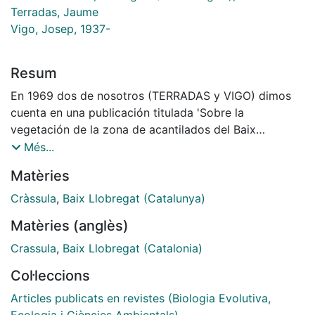
Terradas, Jaume
Vigo, Josep, 1937-
Resum
En 1969 dos de nosotros (TERRADAS y VIGO) dimos
cuenta en una publicación titulada 'Sobre la
vegetación de la zona de acantilados del Baix
Llobregat' del hallazgo en dicha región de una planta
Més...
del género Crassula que resultó especie nueva para la
Matèries
flora de Europa. De acuerdo con las indagaciones que
pudimos llevar a cabo entonces, llegamos a la
Cràssula
,
Baix Llobregat (Catalunya)
conclusión de que la planta descubierta por nosotros
Matèries (anglès)
debía considerarse como muy afín de Crassula
pentandra (Royle ex Edgew) Schoenl., especie
Crassula
,
Baix Llobregat (Catalonia)
extendida por el África tropical y la India, y la
Col·leccions
describimos bajo el nombre de Crassula pentandra
subsp. catalaunica. Los caracteres que separan esta
Articles publicats en revistes (Biologia Evolutiva,
planta de Crassula pentandra típica, especificados en