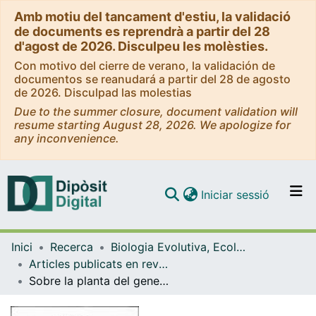
Amb motiu del tancament d'estiu, la validació
de documents es reprendrà a partir del 28
d'agost de 2026. Disculpeu les molèsties.
Con motivo del cierre de verano, la validación de
documentos se reanudará a partir del 28 de agosto
de 2026. Disculpad las molestias
Due to the summer closure, document validation will
resume starting August 28, 2026. We apologize for
any inconvenience.
(current)
Iniciar sessió
Comunitats i col·leccions
Inici
Recerca
Biologia Evolutiva, Ecologia i Ciències Ambientals
Navega per tot el DD
Articles publicats en revistes (Biologia Evolutiva, Ecologia i Ciències Ambientals)
Com publicar
Sobre la planta del genero 'Crassula' descubierta en el Baix Llobregat
Contacte