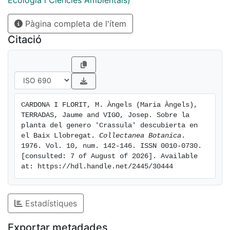
Ecologia i Ciències Ambientals)
la publicación mencionada, corresponden a diferencias
Pàgina completa de l'ítem
cuantitativas de orden general y, más especialmente,
en el menor tamaño de las piezas florales así como de
Citació
los frutos y semillas
CARDONA I FLORIT, M. Àngels (Maria Àngels), 
TERRADAS, Jaume and VIGO, Josep. Sobre la 
planta del genero 'Crassula' descubierta en 
el Baix Llobregat. 
Collectanea Botanica
. 
1976. Vol. 10, num. 142-146. ISSN 0010-0730. 
[consulted: 7 of August of 2026]. Available 
at: https://hdl.handle.net/2445/30444
Estadístiques
Exportar metadades