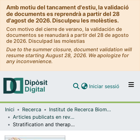
Amb motiu del tancament d'estiu, la validació
de documents es reprendrà a partir del 28
d'agost de 2026. Disculpeu les molèsties.
Con motivo del cierre de verano, la validación de
documentos se reanudará a partir del 28 de agosto
de 2026. Disculpad las molestias
Due to the summer closure, document validation will
resume starting August 28, 2026. We apologize for
any inconvenience.
(current)
Iniciar sessió
Comunitats i col·leccions
Inici
Recerca
Institut de Recerca Biomèdica (IRB Barcelona)
Navega per tot el DD
Articles publicats en revistes (Institut de Recerca Biomèdica (IRB Barcelona))
Com publicar
Stratification and therapeutic potential of PML in metastatic breast cancer
Contacte