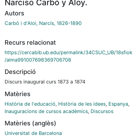
Narciso Carbó y Aloy.
Autors
Carbó i d'Aloi, Narcís, 1826-1890
Recurs relacionat
https://cercabib.ub.edu/permalink/34CSUC_UB/18sfiok
/alma991007698369706708
Descripció
Discurs inaugural curs 1873 a 1874
Matèries
Història de l'educació
,
Història de les idees
,
Espanya
,
Inauguracions de cursos acadèmics
,
Discursos
Matèries (anglès)
Universitat de Barcelona