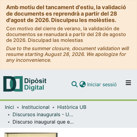
Amb motiu del tancament d'estiu, la validació
de documents es reprendrà a partir del 28
d'agost de 2026. Disculpeu les molèsties.
Con motivo del cierre de verano, la validación de
documentos se reanudará a partir del 28 de agosto
de 2026. Disculpad las molestias
Due to the summer closure, document validation will
resume starting August 28, 2026. We apologize for
any inconvenience.
(current)
Iniciar sessió
Comunitats i col·leccions
Inici
Institucional
Històrica UB
Navega per tot el DD
Discursos inaugurals - Universitat de Barcelona
Com publicar
Discurso inaugural que en la solemne apertura del curso académico de 1873 á 1874 leyó ante el claustro de la Universidad de Barcelona el Doctor D. Narciso Carbó y Aloy.
Contacte