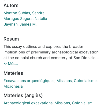
Autors
Montón Subías, Sandra
Moragas Segura, Natàlia
Bayman, James M.
Resum
This essay outlines and explores the broader
implications of preliminary archaeological excavation
at the colonial church and cemetery of San Dionisio
(Humåtak, Guam, Mariana Islands). The native
Més...
Chamorro of the Marianas were the first Pacific
Matèries
Islanders to experience European colonization
following the inception of Jesuit missionization in
Excavacions arqueològiques
,
Missions
,
Colonialisme
,
1668. Although the archipelago was once perceived as
Micronèsia
a peripheral outpost of Spanish colonialism in the 17th
Matèries (anglès)
century, recent scholar- ship reveals that such locales
epitomize the underlying logic of the Jesuit mission
Archaeological excavations
,
Missions
,
Colonialism
,