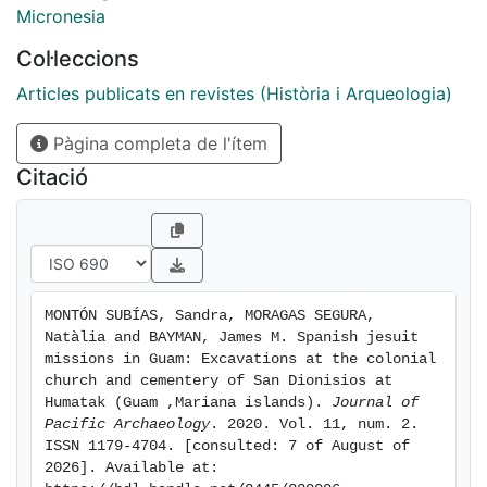
system. Moreover, it is increasingly clear that in spite
Micronesia
of centuries of colonialism, Guam offers a striking
Col·leccions
example of indigenous resilience and the vitality of
archaeological heritage in the maintenance of
Articles publicats en revistes (Història i Arqueologia)
contemporary cultural identity.
Pàgina completa de l'ítem
Citació
MONTÓN SUBÍAS, Sandra, MORAGAS SEGURA, 
Natàlia and BAYMAN, James M. Spanish jesuit 
missions in Guam: Excavations at the colonial 
church and cementery of San Dionisios at 
Humatak (Guam ,Mariana islands). 
Journal of 
Pacific Archaeology
. 2020. Vol. 11, num. 2. 
ISSN 1179-4704. [consulted: 7 of August of 
2026]. Available at: 