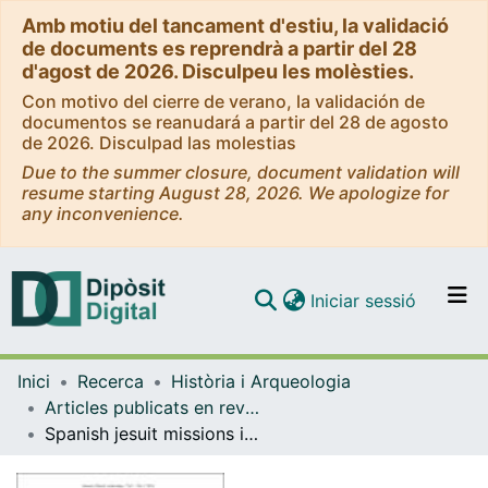
Amb motiu del tancament d'estiu, la validació
de documents es reprendrà a partir del 28
d'agost de 2026. Disculpeu les molèsties.
Con motivo del cierre de verano, la validación de
documentos se reanudará a partir del 28 de agosto
de 2026. Disculpad las molestias
Due to the summer closure, document validation will
resume starting August 28, 2026. We apologize for
any inconvenience.
(current)
Iniciar sessió
Comunitats i col·leccions
Inici
Recerca
Història i Arqueologia
Navega per tot el DD
Articles publicats en revistes (Història i Arqueologia)
Com publicar
Spanish jesuit missions in Guam: Excavations at the colonial church and cementery of San Dionisios at Humatak (Guam ,Mariana islands)
Contacte