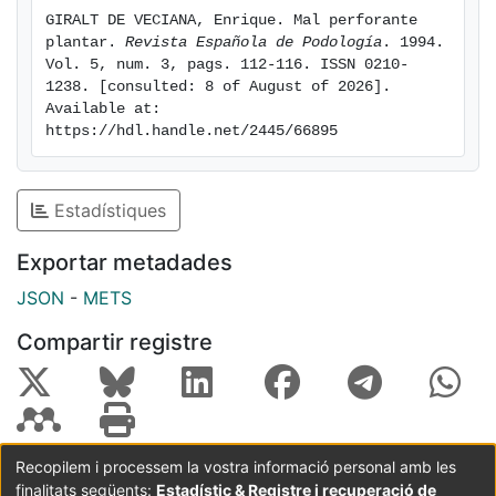
GIRALT DE VECIANA, Enrique. Mal perforante 
plantar. 
Revista Española de Podología
. 1994. 
Vol. 5, num. 3, pags. 112-116. ISSN 0210-
1238. [consulted: 8 of August of 2026]. 
Available at: 
https://hdl.handle.net/2445/66895
Estadístiques
Exportar metadades
JSON
-
METS
Compartir registre
Recopilem i processem la vostra informació personal amb les
finalitats següents:
Estadístic & Registre i recuperació de
Coordinació:
CRAI UB
Avís legal
Metadades