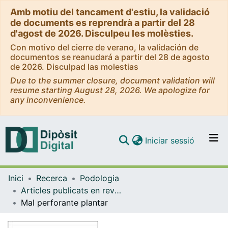
Amb motiu del tancament d'estiu, la validació
de documents es reprendrà a partir del 28
d'agost de 2026. Disculpeu les molèsties.
Con motivo del cierre de verano, la validación de
documentos se reanudará a partir del 28 de agosto
de 2026. Disculpad las molestias
Due to the summer closure, document validation will
resume starting August 28, 2026. We apologize for
any inconvenience.
(current)
Iniciar sessió
Comunitats i col·leccions
Inici
Recerca
Podologia
Navega per tot el DD
Articles publicats en revistes (Podologia)
Com publicar
Mal perforante plantar
Contacte