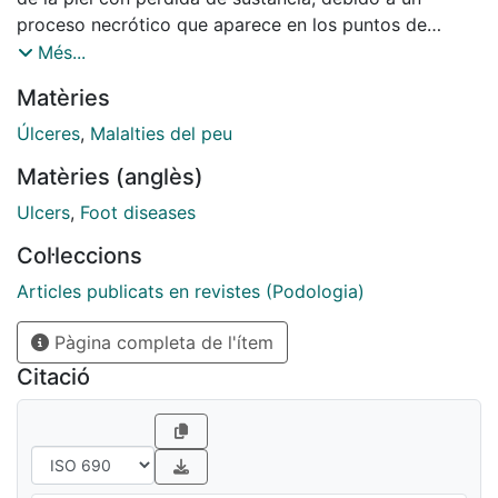
proceso necrótico que aparece en los puntos de
presión de la planta del pie con tendencia a progresar
Més...
hacia estructuras subyacentes y con poca o nula
Matèries
tendencia a la curación.
Úlceres
,
Malalties del peu
Matèries (anglès)
Ulcers
,
Foot diseases
Col·leccions
Articles publicats en revistes (Podologia)
Pàgina completa de l'ítem
Citació