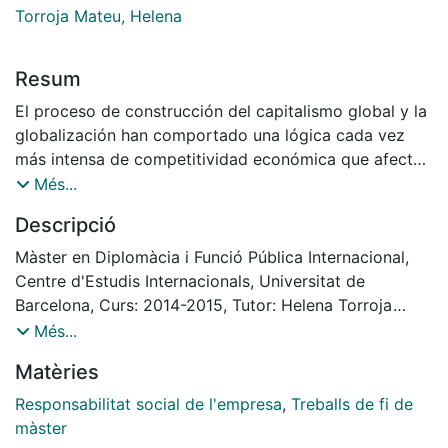
Torroja Mateu, Helena
Resum
El proceso de construcción del capitalismo global y la
globalización han comportado una lógica cada vez
más intensa de competitividad económica que afecta
directamente a la distribución del trabajo, la riqueza y
Més...
los recursos en todo el planeta. En este contexto, las
Descripció
empresas transnacionales han jugado un rol esencial
impulsando el desarrollo económico de muchas zonas
Màster en Diplomàcia i Funció Pública Internacional,
del planeta. Como consecuencia de esto, han
Centre d'Estudis Internacionals, Universitat de
adquirido una función de impulso del desarrollo
Barcelona, Curs: 2014-2015, Tutor: Helena Torroja
económico, el cual comporta también el desarrollo
Mateu
Més...
social y medioambiental, así como del bienestar de las
Matèries
comunidades donde desarrollan su actividad. Con
esto, las empresas han pasado de actuar simplemente
Responsabilitat social de l'empresa
,
Treballs de fi de
como agentes económicos a convertirse en agentes
màster
generadores de bienestar social traducido en trabajo,