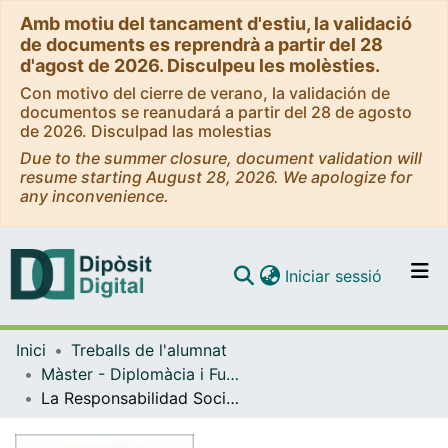
Amb motiu del tancament d'estiu, la validació
de documents es reprendrà a partir del 28
d'agost de 2026. Disculpeu les molèsties.
Con motivo del cierre de verano, la validación de
documentos se reanudará a partir del 28 de agosto
de 2026. Disculpad las molestias
Due to the summer closure, document validation will
resume starting August 28, 2026. We apologize for
any inconvenience.
(current)
Iniciar sessió
Comunitats i col·leccions
Inici
Treballs de l'alumnat
Navega per tot el DD
Màster - Diplomàcia i Funció Pública Internacional
Com publicar
La Responsabilidad Social Empresarial. Análisis jurídico de su implementación
Contacte