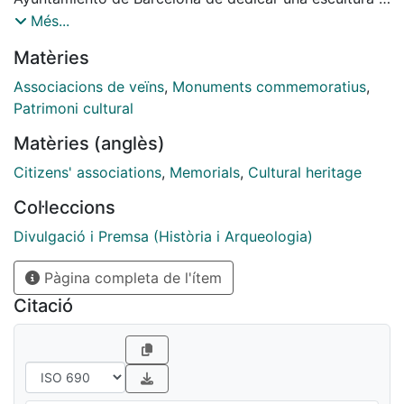
los cantantes Freddie Mercury y Montserrat Caballé.
Més...
La pieza artística, que aún se tendría que diseñar,
Matèries
según lo que se ha planteado desde el actual gobierno
municipal, debía homenajear a los dos inolvidables
Associacions de veïns
,
Monuments commemoratius
,
intérpretes de la canción Barcelona, himno de los
Patrimoni cultural
Juegos Olímpicos de 1992.
Matèries (anglès)
Citizens' associations
,
Memorials
,
Cultural heritage
Col·leccions
Divulgació i Premsa (Història i Arqueologia)
Pàgina completa de l'ítem
Citació