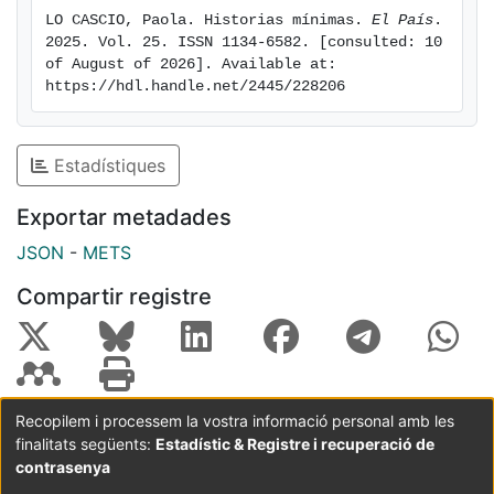
LO CASCIO, Paola. Historias mínimas. 
El País
. 
2025. Vol. 25. ISSN 1134-6582. [consulted: 10 
of August of 2026]. Available at: 
https://hdl.handle.net/2445/228206
Estadístiques
Exportar metadades
JSON
-
METS
Compartir registre
Recopilem i processem la vostra informació personal amb les
finalitats següents:
Estadístic & Registre i recuperació de
Coordinació:
CRAI UB
Avís legal
Metadades
subjectes a:
contrasenya