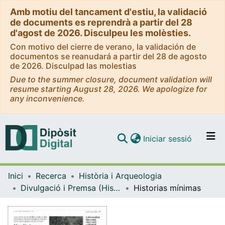
Amb motiu del tancament d'estiu, la validació
de documents es reprendrà a partir del 28
d'agost de 2026. Disculpeu les molèsties.
Con motivo del cierre de verano, la validación de
documentos se reanudará a partir del 28 de agosto
de 2026. Disculpad las molestias
Due to the summer closure, document validation will
resume starting August 28, 2026. We apologize for
any inconvenience.
(current)
Iniciar sessió
Comunitats i col·leccions
Inici
Recerca
Història i Arqueologia
Navega per tot el DD
Divulgació i Premsa (Història i Arqueologia)
Historias mínimas
Com publicar
Contacte