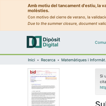
Amb motiu del tancament d'estiu, la v
molèsties.
Con motivo del cierre de verano, la valida
Due to the summer closure, document valid
Comuni
Inici
Recerca
Matemàti
Si 
cit
htt
Su