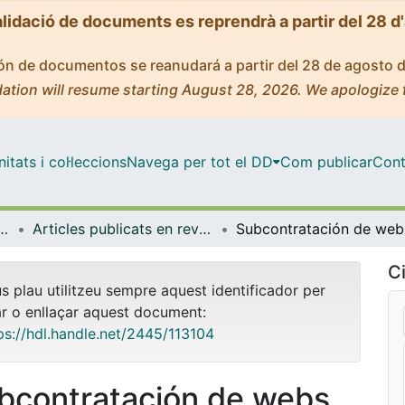
alidació de documents es reprendrà a partir del 28 d
ción de documentos se reanudará a partir del 28 de agosto 
ation will resume starting August 28, 2026. We apologize 
tats i col·leccions
Navega per tot el DD
Com publicar
Cont
ques i Informàtica
Articles publicats en revistes (Matemàtiques i Informàtica)
Subco
Ci
us plau utilitzeu sempre aquest identificador per
ar o enllaçar aquest document:
ps://hdl.handle.net/2445/113104
bcontratación de webs