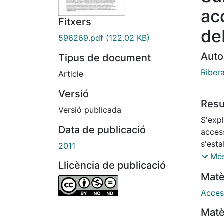
ac
Fitxers
de
596269.pdf
(122.02 KB)
Auto
Tipus de document
Ribera
Article
Versió
Res
Versió publicada
S'exp
Data de publicació
access
s'esta
2011
condi
Més
Llicència de publicació
del we
Matè
pautes
des de
Access
amb l'
Matè
de l'a