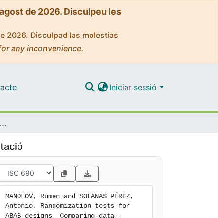
'agost de 2026. Disculpeu les
de 2026. Disculpad las molestias
for any inconvenience.
acte
Iniciar sessió
Randomization tests for ABAB designs: Comparing-data-division-specific and common distributions
tació
MANOLOV, Rumen and SOLANAS PÉREZ, 
Antonio. Randomization tests for 
ABAB designs: Comparing-data-