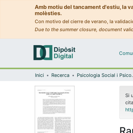
Amb motiu del tancament d'estiu, la v
molèsties.
Con motivo del cierre de verano, la valida
Due to the summer closure, document valid
Comuni
Inici
Recerca
Psicologia Socia
Si 
cit
htt
Ra