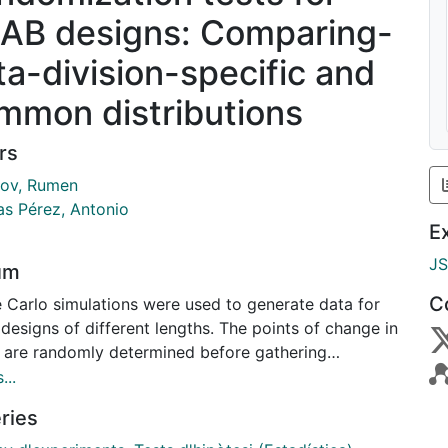
AB designs: Comparing-
ta-division-specific and
mmon distributions
rs
ov, Rumen
as Pérez, Antonio
E
J
um
C
 Carlo simulations were used to generate data for
esigns of different lengths. The points of change in
 are randomly determined before gathering
iour measurements, which allows the use of a
...
mization test as an analytic technique. Data
ries
ation and analysis can be based either on data-
on-specific or on common distributions. Following