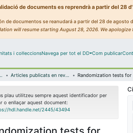
alidació de documents es reprendrà a partir del 28 d
ción de documentos se reanudará a partir del 28 de agosto 
ation will resume starting August 28, 2026. We apologize 
tats i col·leccions
Navega per tot el DD
Com publicar
Cont
l i Psicologia Quantitativa
Articles publicats en revistes (Psicologia Social i Psicologia Quantitativa)
Ci
us plau utilitzeu sempre aquest identificador per
ar o enllaçar aquest document:
ps://hdl.handle.net/2445/43494
ndomization tests for