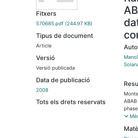
AB
Fitxers
da
570685.pdf
(244.97 KB)
co
Tipus de document
Article
Auto
Manol
Versió
Solan
Versió publicada
Data de publicació
Res
2008
Monte
ABAB d
Tots els drets reservats
phase
behav
Més
rando
Matè
simul
divisi