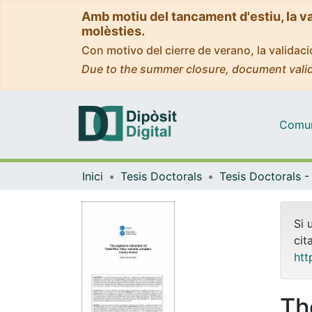
Amb motiu del tancament d'estiu, la v
molèsties.
Con motivo del cierre de verano, la valida
Due to the summer closure, document valid
Comuni
Inici
Tesis Doctorals
Si 
cit
htt
Th