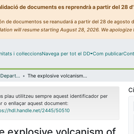
alidació de documents es reprendrà a partir del 28 d
ción de documentos se reanudará a partir del 28 de agosto 
ation will resume starting August 28, 2026. We apologize 
tats i col·leccions
Navega per tot el DD
Com publicar
Cont
Tesis Doctorals - Departament - Geodinàmica i Geofísica
The explosive volcanism of Teide-Pico Viejo volcanic complex, Canary Island
Ci
us plau utilitzeu sempre aquest identificador per
ar o enllaçar aquest document:
ps://hdl.handle.net/2445/50510
e explosive volcanism of