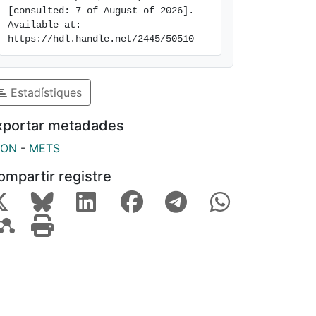
[consulted: 7 of August of 2026]. 
Available at: 
https://hdl.handle.net/2445/50510
Estadístiques
xportar metadades
SON
-
METS
ompartir registre