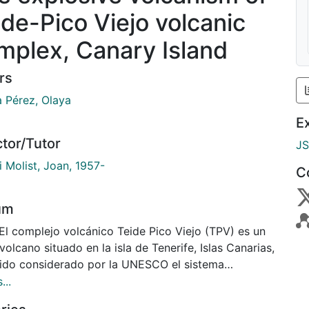
ide-Pico Viejo volcanic
mplex, Canary Island
rs
a Pérez, Olaya
E
ctor/Tutor
J
i Molist, Joan, 1957-
C
um
 El complejo volcánico Teide Pico Viejo (TPV) es un
volcano situado en la isla de Tenerife, Islas Canarias,
sido considerado por la UNESCO el sistema
nico activo más peligroso en Europa. Los eventos
...
sivos en el complejo TPV se han limitado