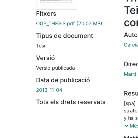
Te
Fitxers
co
OGP_THESIS.pdf
(20.07 MB)
Auto
Tipus de document
Garcí
Tesi
Versió
Dire
Versió publicada
Martí 
Data de publicació
2013-11-04
Res
Tots els drets reservats
[spa]
strato
y ha 
volcá
Més
explo