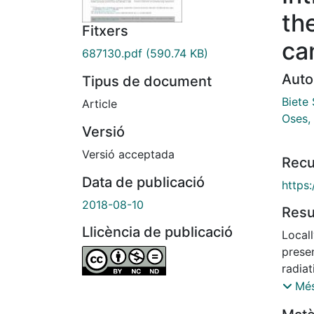
th
Fitxers
ca
687130.pdf
(590.74 KB)
Auto
Tipus de document
Biete 
Article
Oses,
Versió
Versió acceptada
Recu
Data de publicació
https:
2018-08-10
Res
Llicència de publicació
Local
presen
radiat
intens
Més
remova