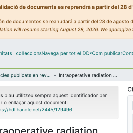
alidació de documents es reprendrà a partir del 28 d
ción de documentos se reanudará a partir del 28 de agosto 
ation will resume starting August 28, 2026. We apologize 
tats i col·leccions
Navega per tot el DD
Com publicar
Cont
Articles publicats en revistes (Fonaments Clínics)
Intraoperative radiation therapy in uterine cervical cancer: A review
Ci
us plau utilitzeu sempre aquest identificador per
ar o enllaçar aquest document:
ps://hdl.handle.net/2445/129496
traoperative radiation