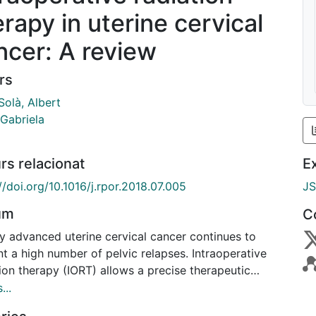
erapy in uterine cervical
ncer: A review
rs
Solà, Albert
 Gabriela
rs relacionat
E
//doi.org/10.1016/j.rpor.2018.07.005
J
um
C
ly advanced uterine cervical cancer continues to
t a high number of pelvic relapses. Intraoperative
ion therapy (IORT) allows a precise therapeutic
ification in the surgical area in cases in which
...
l of the tumour recurrence is feasible. At the same