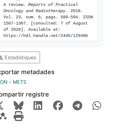
A review. 
Reports of Practical 
Oncology and Radiotherapy
. 2018. 
Vol. 23, num. 6, pags. 589-594. ISSN 
1507-1367. [consulted: 7 of August 
of 2026]. Available at: 
https://hdl.handle.net/2445/129496
Estadístiques
xportar metadades
SON
-
METS
ompartir registre