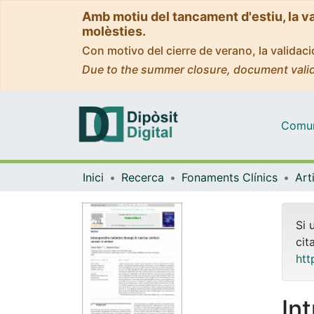
Amb motiu del tancament d'estiu, la v
molèsties.
Con motivo del cierre de verano, la valida
Due to the summer closure, document valid
Comuni
Inici
Recerca
Fonaments Clínics
Si 
cit
htt
In